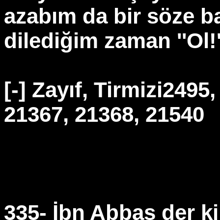
azabım da bir söze ba
dilediğim zaman ''Ol!'
[-] Zayıf, Tirmizi249
21367, 21368, 21540
335- İbn Abbas der ki