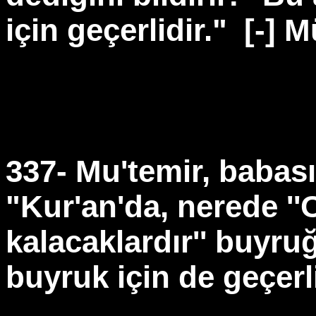
için geçerlidir."
[-] M
337- Mu'temir, babası
"Kur'an'da, nerede ''
kalacaklardır'' buyru
buyruk için de geçerli