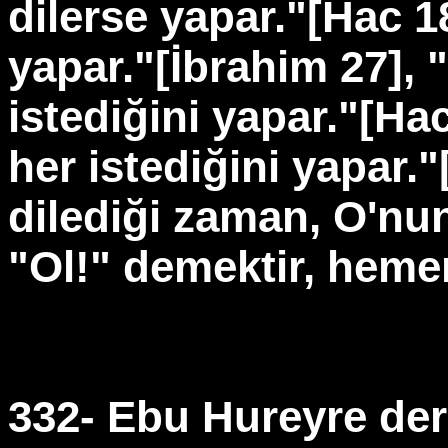
dilerse yapar."[Hac 18
yapar."[İbrahim 27], 
istediğini yapar."[Ha
her istediğini yapar."
dilediği zaman, O'nu
"Ol!" demektir, hemen
332- Ebu Hureyre der