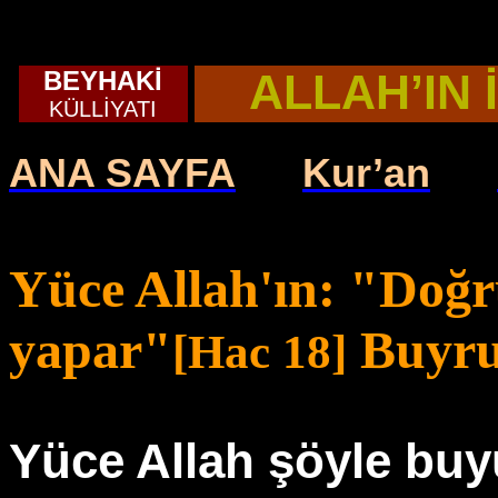
BEYHAKİ
ALLAH’IN 
KÜLLİYATI
ANA SAYFA
Kur’an
Yüce Allah'ın: "Doğru
yapar"
Buyr
[Hac 18]
Yüce Allah şöyle buy