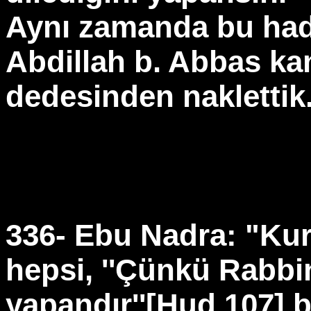
Aynı zamanda bu hadi
Abdillah b. Abbas ka
dedesinden naklettik
336- Ebu Nadra: "Kur
hepsi, ''Çünkü Rabbin
yapandır''[Hud 107]