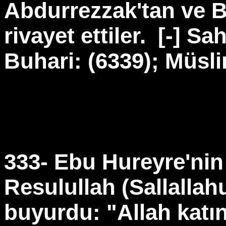
Abdurrezzak'tan ve Bu
rivayet ettiler.
[-] Sah
Buhari: (6339); Müsli
333- Ebu Hureyre'nin 
Resulullah (Sallallah
buyurdu: "Allah katı