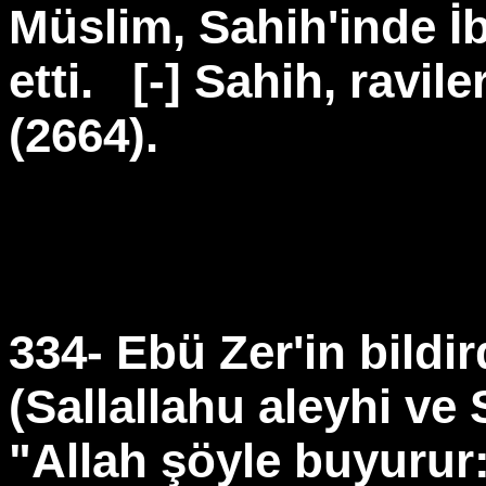
Müslim, Sahih'inde İ
etti.
[-] Sahih, ravile
(2664).
334- Ebü Zer'in bildi
(Sallallahu aleyhi ve
"Allah şöyle buyurur