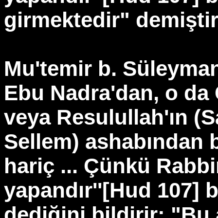
girmektedir" demiştir
Mu'temir b. Süleyman
Ebu Nadra'dan, o da 
veya Resulullah'ın (S
Sellem) ashabından bi
hariç ... Çünkü Rabbi
yapandır''[Hud 107] 
dediğini bildirir: "B