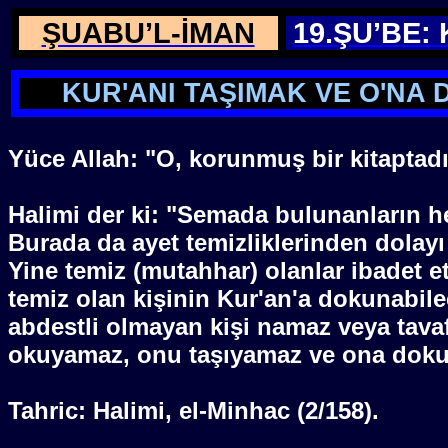
ŞUABU’L-İMAN
19.ŞU’BE:
KUR'ANI TAŞIMAK VE O'NA
Yüce Allah: "O, korunmuş bir kitaptadı
Halimi der ki: "Semada bulunanların h
Burada da ayet temizliklerinden dolayı
Yine temiz (mutahhar) olanlar ibadet e
temiz olan kişinin Kur'an'a dokunabil
abdestli olmayan kişi namaz veya tavaf
okuyamaz, onu taşıyamaz ve ona dokun
Tahric: Halimi, el-Minhac (2/158).