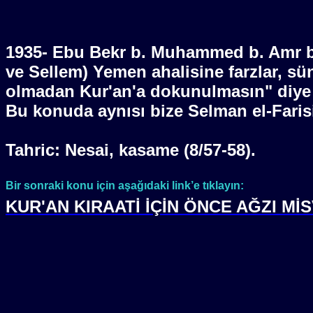
1935- Ebu Bekr b. Muhammed b. Amr b. 
ve Sellem) Yemen ahalisine farzlar, sü
olmadan Kur'an'a dokunulmasın" diye 
Bu konuda aynısı bize Selman el-Farisi'
Tahric: Nesai, kasame (8/57-58).
Bir sonraki konu için aşağıdaki link’e tıklayın:
KUR'AN KIRAATİ İÇİN ÖNCE AĞZI M