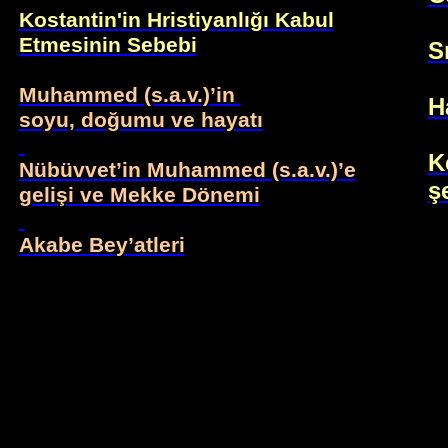
Kostantin'in Hristiyanlığı Kabul
Etmesinin Sebebi
S
Muhammed (s.a.v.)’in
H
soyu, doğumu ve hayatı
K
Nübüvvet’in Muhammed (s.a.v.)’e
ş
gelişi
ve Mekke Dönemi
Akabe Bey’atleri