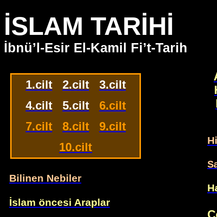
İSLAM TARİHİ
İbnü’l-Esir El-Kamil Fi’t-Tarih
1.cilt
2.cilt
3.cilt
4.cilt
5.cilt
6.cilt
7.cilt
8.cilt
9.cilt
Hi
10.cilt
S
Bilinen Nebiler
Ha
İslam öncesi Araplar
C