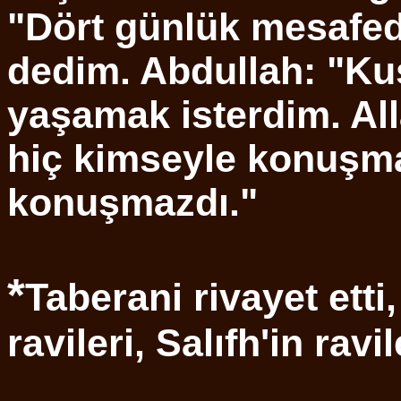
"Dört günlük mesafed
dedim. Abdullah: "Kuş
yaşamak isterdim. Al
hiç kimseyle konuşm
konuşmazdı."
*
Taberani rivayet etti
ravileri, Salıfh'in ravi