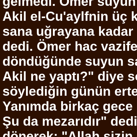
gelmedi. Ömer suyun 
Akil el-Cu'aylfnin üç 
sana uğrayana kadar o
dedi. Ömer hac vazifes
döndüğünde suyun sah
Akil ne yaptı?" diye
söylediğin günün ertes
Yanımda birkaç gece ha
Şu da mezarıdır" ded
dönerek: "Allah sizin