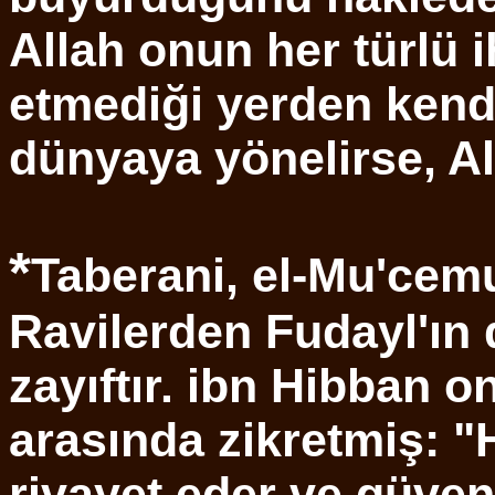
Allah onun her türlü i
etmediği yerden kendis
dünyaya yönelirse, Al
*
Taberani, el-Mu'cemu'
Ravilerden Fudayl'ın 
zayıftır. ibn Hibban o
arasında zikretmiş: "
rivayet eder ve güveni