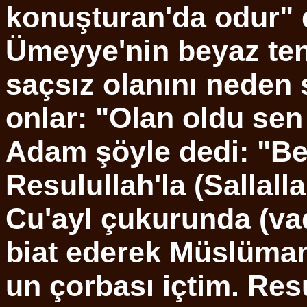
konuşturan'da odur" 
Ümeyye'nin beyaz ten
saçsız olanını neden
onlar: "Olan oldu sen
Adam şöyle dedi: "Ben
Resulullah'la (Sallall
Cu'ayl çukurunda (vad
biat ederek Müslüman
un çorbası içtim. Resu