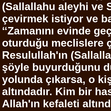
(Sallallahu aleyhi v
çevirmek istiyor ve b
‘‘Zamanını evinde geç
oturduğu meclislere 
Resulullah'ın (Sallall
şöyle buyurduğunu d
yolunda çıkarsa, o kişi
altındadır. Kim bir ha
Allah'ın kefaleti altı