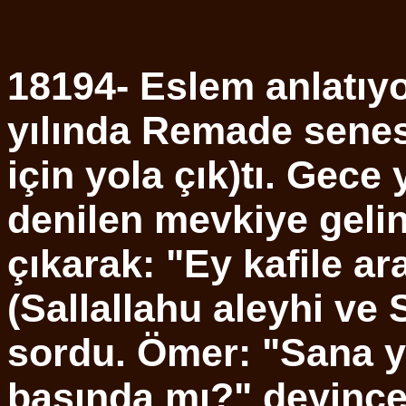
18194- Eslem anlatıyor
yılında Remade senes
için yola çık)tı. Gece
denilen mevkiye geli
çıkarak: "Ey kafile a
(Sallallahu aleyhi ve 
sordu. Ömer: "Sana ya
başında mı?" deyince