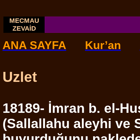
MECMAU
ZEVAİD
ANA SAYFA
Kur’an
Uzlet
18189- İmran b. el-Hu
(Sallallahu aleyhi ve 
buyurduğunu nakleder