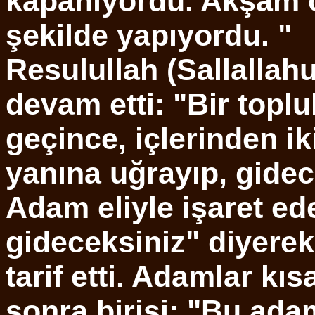
kapanıyordu. Akşam 
şekilde yapıyordu. "
Resulullah (Sallallah
devam etti: "Bir topl
geçince, içlerinden ik
yanına uğrayıp, gidec
Adam eliyle işaret ed
gideceksiniz" diyerek
tarif etti. Adamlar kıs
sonra birisi: "Bu ad