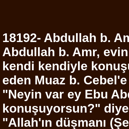
18192- Abdullah b. Am
Abdullah b. Amr, evi
kendi kendiyle konuşu
eden Muaz b. Cebel'e 
"Neyin var ey Ebu Ab
konuşuyorsun?" diye
"Allah'ın düşmanı (Şe