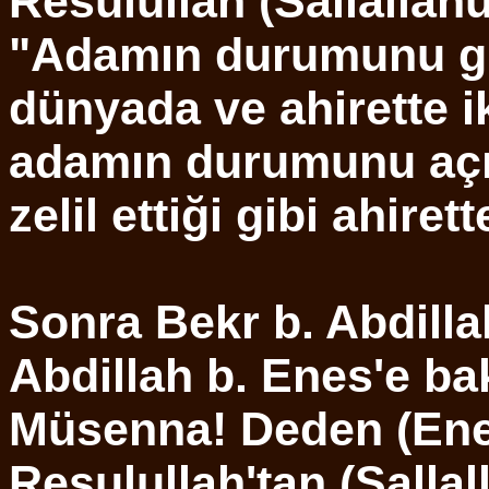
Resulullah (Sallallahu
"Adamın durumunu giz
dünyada ve ahirette 
adamın durumunu açık
zelil ettiği gibi ahiret
Sonra Bekr b. Abdill
Abdillah b. Enes'e ba
Müsenna! Deden (Enes
Resulullah'tan (Sallal