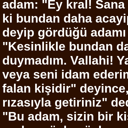
adam: "Ey kral! Sana 
ki bundan daha acayi
deyip gördüğü adamı k
"Kesinlikle bundan d
duymadım. Vallahi! Ya
veya seni idam ederi
falan kişidir" deyince
rızasıyla getiriniz" d
"Bu adam, sizin bir ki