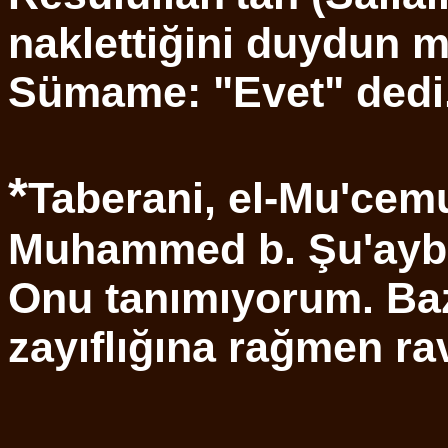
naklettiğini duydun 
Sümame: "Evet" dedi
*
Taberani, el-Mu'cemu
Muhammed b. Şu'ayb'd
Onu tanımıyorum. Baz
zayıflığına rağmen rav