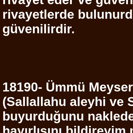
rivayetlerde bulunurdu
güvenilirdir.
18190- Ümmü Meysere
(Sallallahu aleyhi ve 
buyurduğunu nakleder
hayırlısını bildireyi