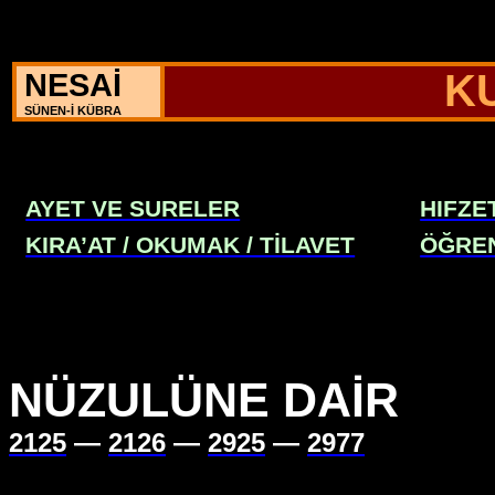
NESAİ
K
SÜNEN-İ KÜBRA
AYET VE SURELER
HIFZE
KIRA’AT / OKUMAK / TİLAVET
ÖĞRE
NÜZULÜNE DAİR
2125
—
2126
—
2925
—
2977