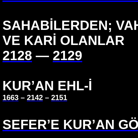
SAHABİLERDEN; VAHİ
VE KARİ OLANLAR
2128
—
2129
KUR’AN EHL-İ
1663
–
2142
–
2151
SEFER’E KUR’AN 