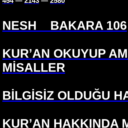
454
—
2143
—
2580
NESH
BAKARA 106
KUR’AN OKUYUP AM
MİSALLER
BİLGİSİZ OLDUĞU 
KUR’AN HAKKINDA