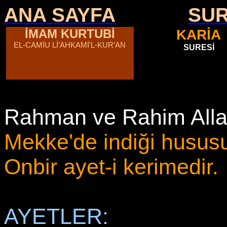
ANA SAYFA
SU
İMAM KURTUBİ
KARİA
EL-CAMİU Lİ’AHKAMİ’L-KUR’AN
SURESİ
Rahman ve Rahim Allah
Mekke'de indiği hususun
Onbir ayet-i kerimedir.
AYETLER: