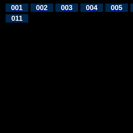
001
002
003
004
005
011