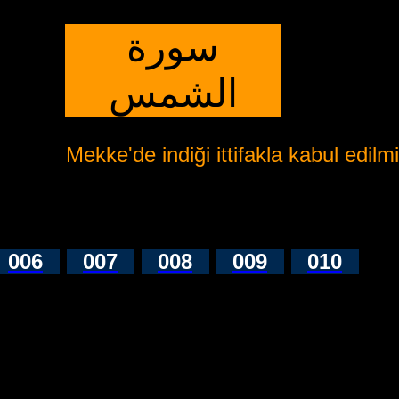
سورة
الشمس
Mekke'de indiği ittifakla kabul edilmiş
006
007
008
009
010