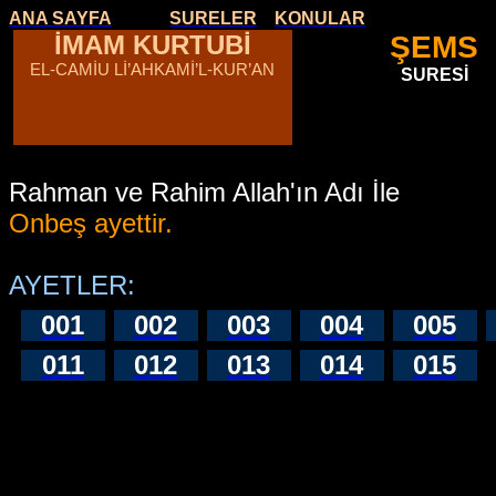
ANA SAYFA
SURELER
KONULAR
İMAM KURTUBİ
ŞEMS
EL-CAMİU Lİ’AHKAMİ’L-KUR’AN
SURESİ
Rahman ve Rahim Allah'ın Adı İle
Onbeş ayettir.
AYETLER:
001
002
003
004
005
011
012
013
014
015