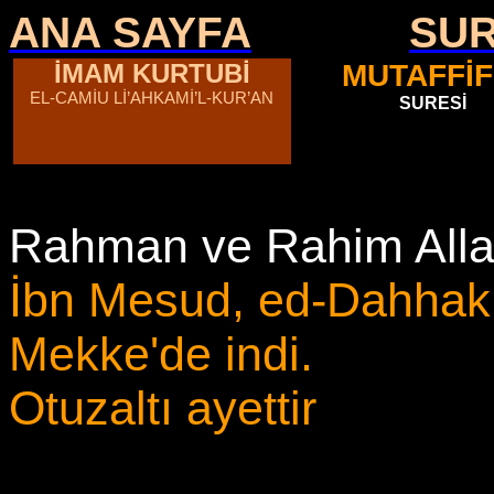
ANA SAYFA
SU
İMAM KURTUBİ
MUTAFFİF
EL-CAMİU Lİ’AHKAMİ’L-KUR’AN
SURESİ
Rahman ve Rahim Allah
İbn Mesud, ed-Dahhak 
Mekke'de indi.
Otuzaltı ayettir