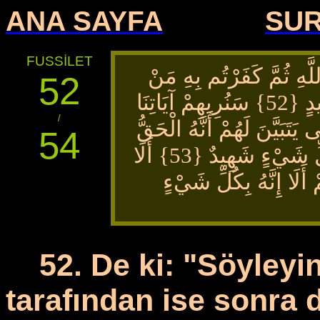
ANA SAYFA
SU
FUSSİLET
َهِ ثُمَّ كَفَرْتُم
بِهِ مَنْ
52
ِيهِمْ
آيَاتِنَا
/
َبَيَّنَ لَهُمْ أَنَّهُ الْحَقُّ
54
أَوَلَمْ يَكْفِ بِرَبِّكَ أَنَّهُ عَلَى كُلِّ شَيْءٍ شَهِيدٌ {53} أَلَا
أَلَا إِنَّهُ بِكُلِّ شَيْءٍ
52. De ki: "Söyleyi
tarafından ise sonra 