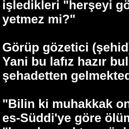
işledikleri "herşeyi g
yetmez mi?"
Görüp gözetici (şehid
Yani bu lafız hazır 
şehadetten gelmekted
"Bilin ki muhakkak onl
es-Süddi'ye göre ölüm