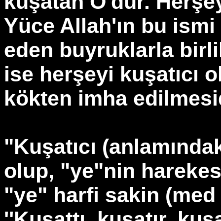
kuşatan O'dur. Herşey
Yüce Allah'ın bu ismi
eden buyruklarla birli
ise herşeyi kuşatıcı 
kökten imha edilmesid
"Kuşatıcı (anlamındaki 
olup, "ye"nin harekes
"ye" harfi sakin (med
''Kuşattı, kuşatır, ku