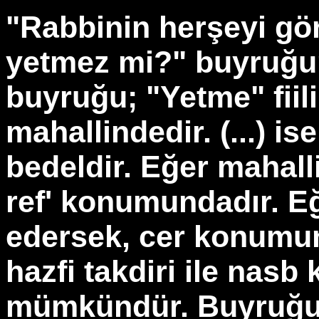
"Rabbinin herşeyi gö
yetmez mi?" buyruğun
buyruğu; "Yetme" fiilin
mahallindedir. (...) i
bedeldir. Eğer mahall
ref' konumundadır. Eğ
edersek, cer konumun
hazfi takdiri ile nas
mümkündür. Buyruğun