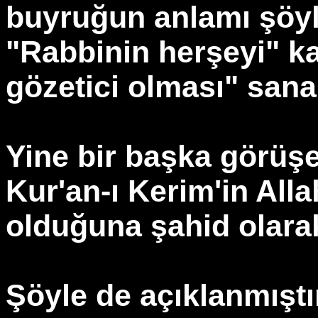
buyruğun anlamı şöy
"Rabbinin herşeyi" kaf
gözetici olması" san
Yine bir başka görüşe
Kur'an-ı Kerim'in All
olduğuna şahid olara
Şöyle de açıklanmıştı