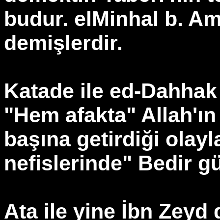
budur. elMinhal b. Am
demişlerdir.
Katade ile ed-Dahhak 
"Hem afakta" Allah'ı
başına getirdiği olay
nefislerinde" Bedir g
Ata ile yine İbn Zeyd 