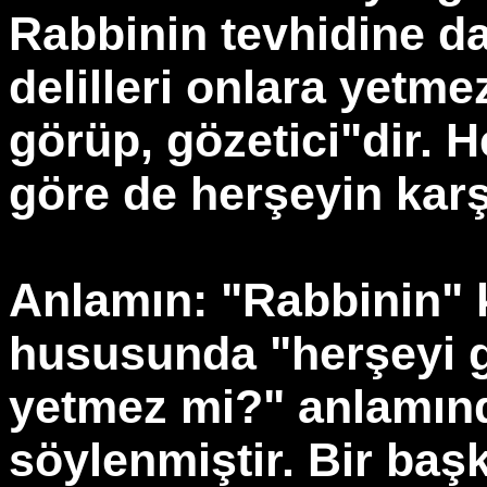
Rabbinin tevhidine da
delilleri onlara yetm
görüp, gözetici"dir. 
göre de herşeyin karşı
Anlamın: "Rabbinin" k
hususunda "herşeyi g
yetmez mi?" anlamın
söylenmiştir. Bir baş