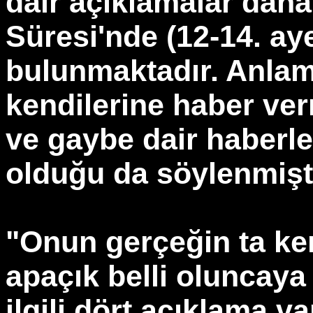
dair açıklamalar dah
Süresi'nde (12-14. aye
bulunmaktadır. Anlamı
kendilerine haber verm
ve gaybe dair haberle
olduğu da söylenmişti
"Onun gerçeğin ta ke
apaçık belli oluncaya 
ilgili dört açıklama va