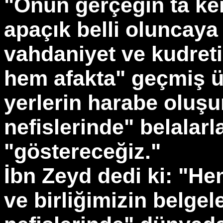
"Onun gerçeğin ta ke
apaçık belli oluncaya
vahdaniyet ve kudretim
hem afakta" geçmiş ü
yerlerin harabe oluş
nefislerinde" belalarla
"göstereceğiz."
İbn Zeyd dedi ki: "He
ve birliğimizin belge