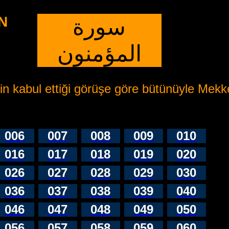
N
سورة
المؤمنون
n kabul ettiği görüşe göre bütünüyle Mekke'
006
007
008
009
010
016
017
018
019
020
026
027
028
029
030
036
037
038
039
040
046
047
048
049
050
056
057
058
059
060