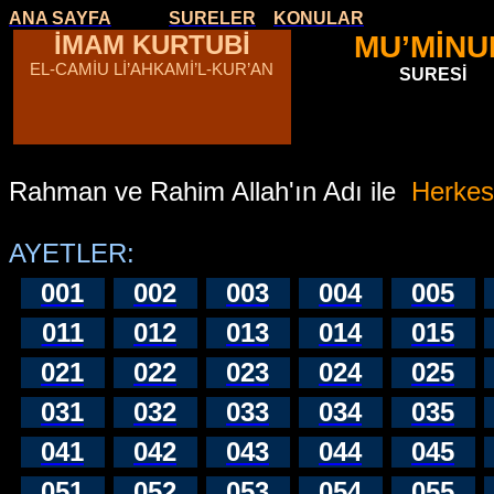
ANA SAYFA
SURELER
KONULAR
İMAM KURTUBİ
MU’MİNU
EL-CAMİU Lİ’AHKAMİ’L-KUR’AN
SURESİ
Rahman ve Rahim Allah'ın Adı ile
Herkesi
AYETLER:
001
002
003
004
005
011
012
013
014
015
021
022
023
024
025
031
032
033
034
035
041
042
043
044
045
051
052
053
054
055