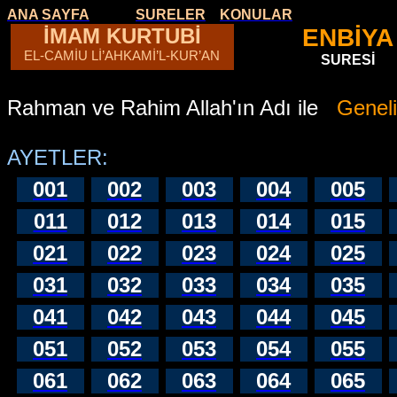
ANA SAYFA
SURELER
KONULAR
İMAM KURTUBİ
ENBİYA
EL-CAMİU Lİ’AHKAMİ’L-KUR’AN
SURESİ
Rahman ve Rahim Allah'ın Adı ile
Geneli
AYETLER:
001
002
003
004
005
011
012
013
014
015
021
022
023
024
025
031
032
033
034
035
041
042
043
044
045
051
052
053
054
055
061
062
063
064
065