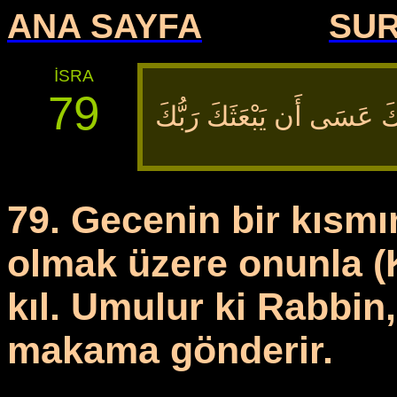
ANA SAYFA
SU
İSRA
79
َّكَ عَسَى أَن يَبْعَثَكَ رَبُّكَ
79. Gecenin bir kısmı
olmak üzere onunla (
kıl. Umulur ki Rabbin
makama gönderir.