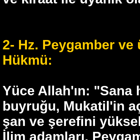
2- Hz. Peygamber ve 
Hükmü:
Yüce Allah'ın: "Sana 
buyruğu, Mukatil'in a
şan ve şerefini yüksel
İlim adamları, Peygam