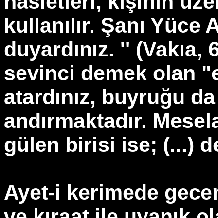
hasletleri, kişinin üz
kullanılır. Şanı Yüce A
duyardınız. '' (Vakıa, 
sevinci demek olan "e
atardınız, buyruğu d
andırmaktadır. Mesela
gülen birisi ise; (...) d
Ayet-i kerimede gece
ve kıraat ile uyanık o