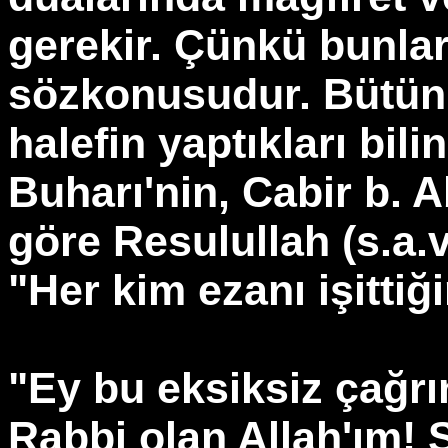
gerekir. Çünkü bunlar
sözkonusudur. Bütün b
halefin yaptıkları bili
Buharı'nin, Cabir b. A
göre Resulullah (s.a.
"Her kim ezanı işittiğ
"Ey bu eksiksiz çağrı
Rabbi olan Allah'ım! 