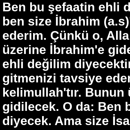
Ben bu şefaatin ehli 
ben size İbrahim (a.s)
ederim. Çünkü o, Allah
üzerine İbrahim'e gid
ehli değilim diyecekt
gitmenizi tavsiye ed
kelimullah'tır. Bunun
gidilecek. O da: Ben b
diyecek. Ama size İsa 