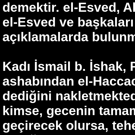
demektir. el-Esved, 
el-Esved ve başkalar
açıklamalarda bulunm
Kadı İsmail b. İshak, 
ashabından el-Haccac
dediğini nakletmekted
kimse, gecenin tamam
geçirecek olursa, t