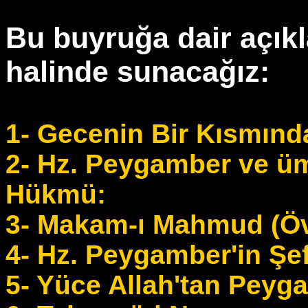
Bu buyruğa dair açıkla
halinde sunacağız:
1- Gecenin Bir Kısmınd
2- Hz. Peygamber ve üm
Hükmü:
3- Makam-ı Mahmud (Ö
4- Hz. Peygamber'in Şef
5- Yüce Allah'tan Peyga