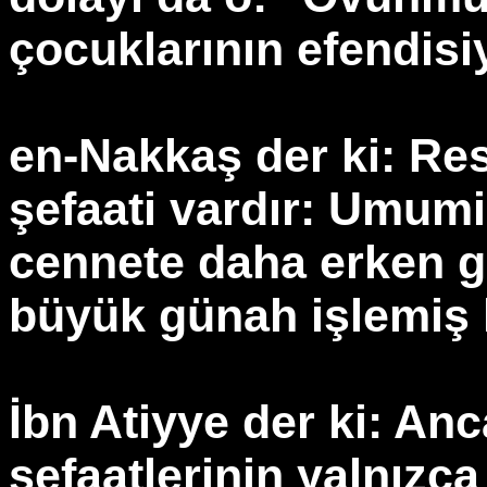
çocuklarının efendisi
en-Nakkaş der ki: Resu
şefaati vardır: Umumi 
cennete daha erken gi
büyük günah işlemiş k
İbn Atiyye der ki: An
şefaatlerinin yalnızca