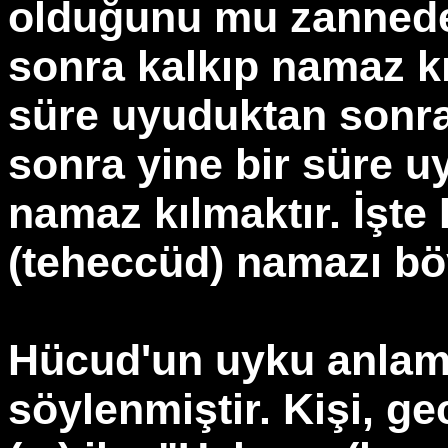
olduğunu mu zannede
sonra kalkıp namaz kı
süre uyuduktan sonra
sonra yine bir süre u
namaz kılmaktır. İşte R
(teheccüd) namazı böy
Hücud'un uyku anlam
söylenmiştir. Kişi, g