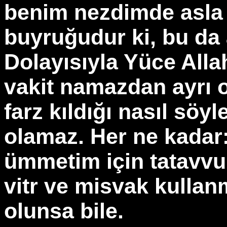
benim nezdimde asla 
buyruğudur ki, bu da a
Dolayısıyla Yüce Alla
vakit namazdan ayrı o
farz kıldığı nasıl söy
olamaz. Her ne kadar:
ümmetim için tatavvu 
vitr ve misvak kullan
olunsa bile.