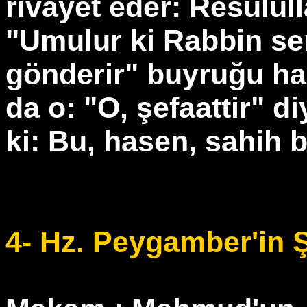
rivayet eder: Resululla
"Umulur ki Rabbin s
gönderir" buyruğu ha
da o: "O, şefaattir" d
ki: Bu, hasen, sahih bi
4- Hz. Peygamber'in Ş