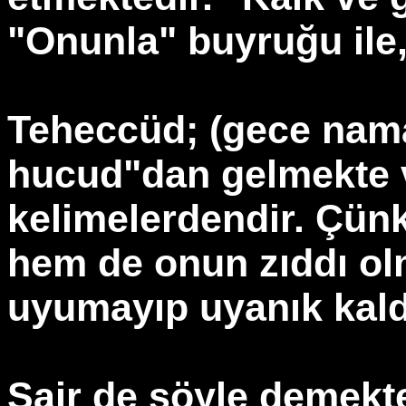
"Onunla" buyruğu ile,
Teheccüd; (gece nama
hucud"dan gelmekte v
kelimelerdendir. Çünkü
hem de onun zıddı ol
uyumayıp uyanık kaldı
Şair de şöyle demekte