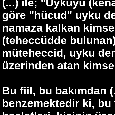
(...) ile; "Uykuyu (ken
göre "hücud" uyku d
namaza kalkan kimse
(teheccüdde bulunan)
müteheccid, uyku de
üzerinden atan kimse
Bu fiil, bu bakımdan (..
benzemektedir ki, bu fi