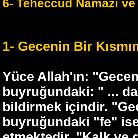
6- Teheccüd Namazı v
1- Gecenin Bir Kısmı
Yüce Allah'ın: "Gecen
buyruğundaki: " ... da"
bildirmek içindir. "Ge
buyruğundaki "fe" ise, 
etmektedir. "Kalk ve 