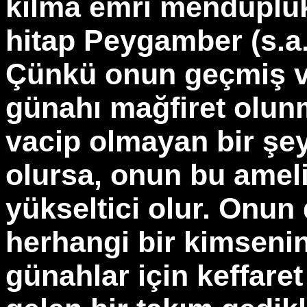
kılma emri menduplu
hitap Peygamber (s.a.
Çünkü onun geçmiş ve
günahı mağfiret olunm
vacip olmayan bir şeyi
olursa, onun bu ameli
yükseltici olur. Onu
herhangi bir kimsenin 
günahlar için keffare