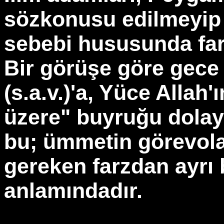
sözkonusu edilmeyip 
sebebi hususunda fark
Bir görüşe göre gec
(s.a.v.)'a, Yüce Allah
üzere" buyruğu dolayı
bu; ümmetin görevola
gereken farzdan ayrı b
anlamındadır.