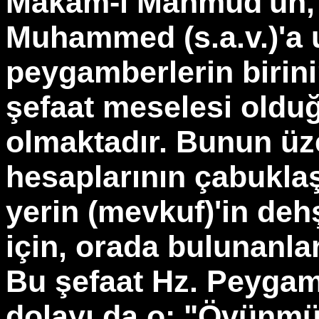
Makam-ı Mahmud'un,
Muhammed (s.a.v.)'a 
peygamberlerin birini
şefaat meselesi olduğ
olmaktadır. Bunun üz
hesaplarının çabuklaş
yerin (mevkuf)'in deh
için, orada bulunanlar
Bu şefaat Hz. Peygam
dolayı da o: "Övünm