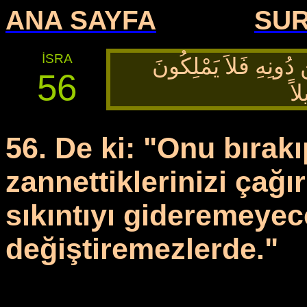
ANA SAYFA
SU
İSRA
دُونِهِ فَلاَ
يَمْلِكُونَ
56
اً
56. De ki: "Onu bırakı
zannettiklerinizi çağı
sıkıntıyı gideremeyece
değiştiremezlerde."