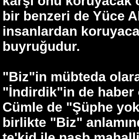
karşı onu koruyacak o
bir benzeri de Yüce Al
insanlardan koruyacak
buyruğudur.
"Biz"in mübteda olara
"İndirdik"in de habe
Cümle de "Şüphe yok 
birlikte "Biz" anlamınd
te'kid ile nasb mahall