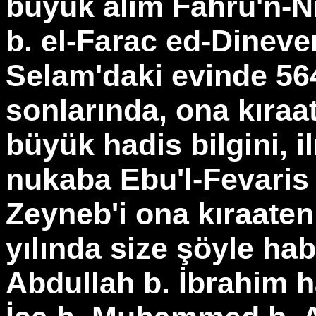
büyük alim Fahru'n-N
b. el-Farac ed-Dinever
Selam'daki evinde 564
sonlarında, ona kıraat
büyük hadis bilgini, i
nukaba Ebu'l-Fevaris
Zeyneb'i ona kıraaten,
yılında size şöyle habe
Abdullah b. İbrahim h