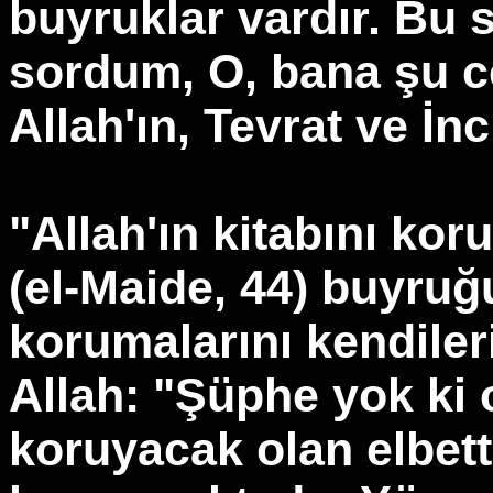
buyruklar vardır. Bu 
sordum, O, bana şu c
Allah'ın, Tevrat ve İn
"Allah'ın kitabını koru
(el-Maide, 44) buyruğu
korumalarını kendiler
Allah: "Şüphe yok ki o
koruyacak olan elbett