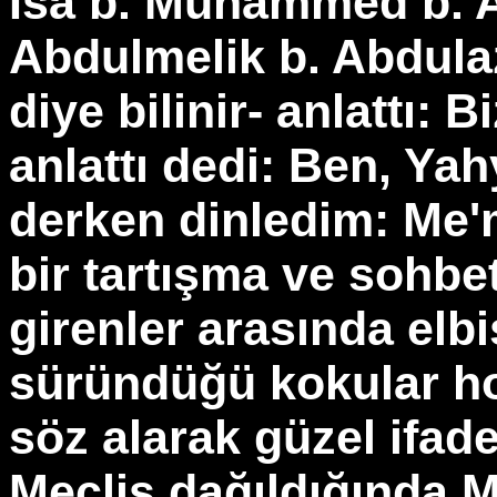
İsa b. Muhammed b. 
Abdulmelik b. Abdulaz
diye bilinir- anlattı:
anlattı dedi: Ben, Ya
derken dinledim: Me'
bir tartışma ve sohbe
girenler arasında elbi
süründüğü kokular ho
söz alarak güzel ifad
Meclis dağıldığında 