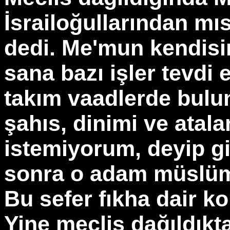
İsrailoğullarından mıs
dedi. Me'mun kendisi
sana bazı işler tevdi 
takım vaadlerde bulu
şahıs, dinimi ve atala
istemiyorum, deyip git
sonra o adam müslüm
Bu sefer fıkha dair k
Yine meclis dağıldık