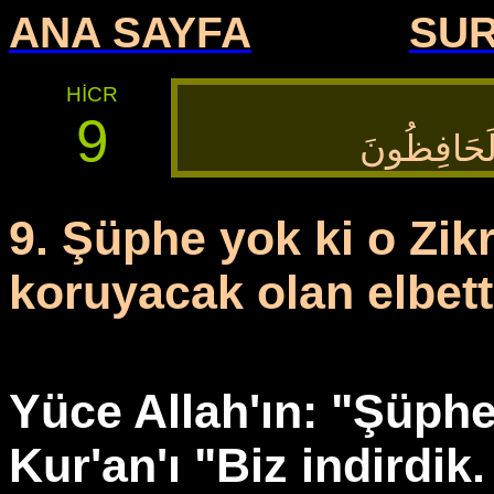
ANA SAYFA
SU
HİCR
9
َهُ لَحَافِظُونَ
9. Şüphe yok ki o Zikr
koruyacak olan elbett
Yüce Allah'ın: "Şüphe 
Kur'an'ı "Biz indirdik