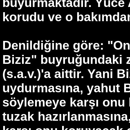
buyurmaktadır. Yüce A
korudu ve o bakımdan
Denildiğine göre: "On
Biziz" buyruğundaki
(s.a.v.)'a aittir. Yani 
uydurmasına, yahut B
söylemeye karşı onu 
tuzak hazırlanmasına