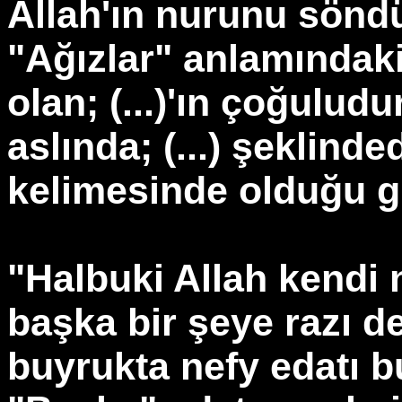
Allah'ın nurunu söndü
"Ağızlar" anlamındaki; 
olan; (...)'ın çoğulud
aslında; (...) şeklind
kelimesinde olduğu gi
"Halbuki Allah kend
başka bir şeye razı d
buyrukta nefy edatı b