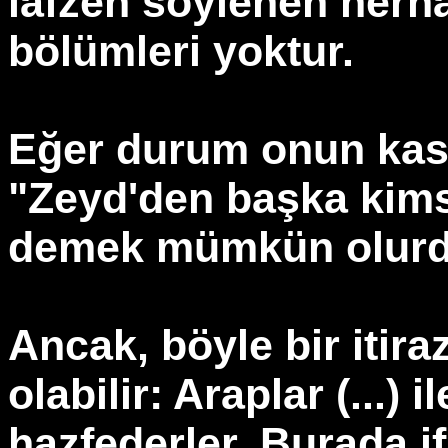
lafzen söylenen herha
bölümleri yoktur.
Eğer durum onun kaste
"Zeyd'den başka kim
demek mümkün olurd
Ancak, böyle bir itir
olabilir: Araplar (...) i
hazfederler. Burada if