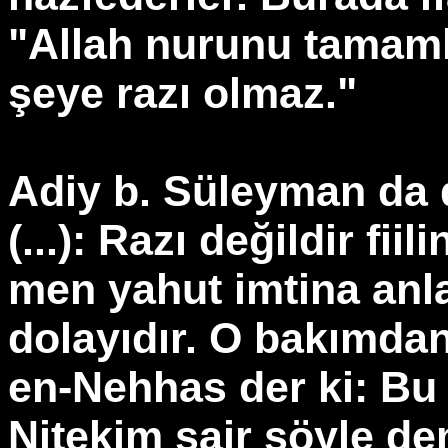
"Allah nurunu tamam
şeye razı olmaz."
Adiy b. Süleyman da de
(...): Razı değildir fi
men yahut imtina anl
dolayıdır. O bakımda
en-Nehhas der ki: Bu 
Nitekim şair şöyle d