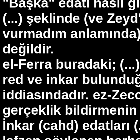
"Başka" edatı nasıl 
(...) şeklinde (ve Ze
vurmadım anlamında) 
değildir.
el-Ferra buradaki; (...
red ve inkar bulunduğ
iddiasındadır. ez-Zec
gerçeklik bildirmenin 
İnkar (cahd) edatları (