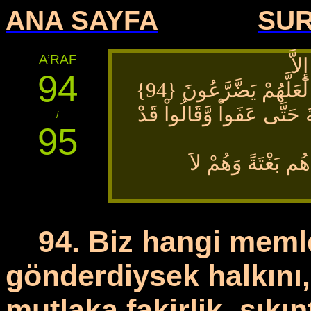
ANA SAYFA
SU
A’RAF
لاَّ
94
لَعَلَّهُمْ يَضَّرَّعُونَ {94
ةَ حَتَّى عَفَواْ وَّقَالُواْ قَدْ
/
95
هُم بَغْتَةً وَهُمْ لاَ
94. Biz hangi meml
gönderdiysek halkını,
mutlaka fakirlik, sıkın