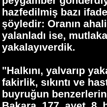
peygamber gönderdi
hazfedilmiş bazı ifade
şöyledir: Oranın ahal
yalanladı ise, mutlaka
yakalayıverdik.
"Halkını, yalvarıp yak
fakirlik, sıkıntı ve ha
buyruğun benzerlerine
Bakara, 177. ayet, 8. 