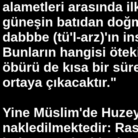
alametleri arasında i
güneşin batıdan doğma
dabbbe (tü'l-arz)'ın i
Bunların hangisi öte
öbürü de kısa bir sü
ortaya çıkacaktır."
Yine Müslim'de Huzey
nakledilmektedir: Rasu