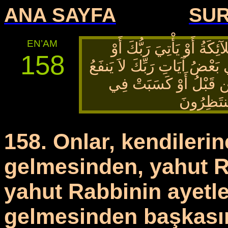
ANA SAYFA
SU
EN’AM
ِكَةُ أَوْ يَأْتِيَ رَبُّكَ أَوْ
158
 بَعْضُ آيَاتِ رَبِّكَ لاَ يَنفَعُ
ن قَبْلُ أَوْ كَسَبَتْ فِي
مُنتَظِرُونَ
158. Onlar, kendileri
gelmesinden, yahut 
yahut Rabbinin ayetle
gelmesinden başkasın