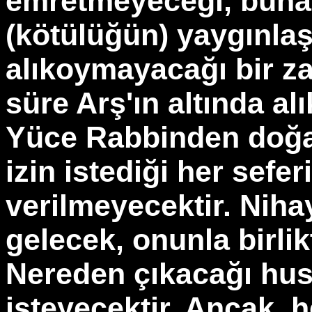
emretmeyeceği, buna 
(kötülüğün) yaygınla
alıkoymayacağı bir z
süre Arş'ın altında al
Yüce Rabbinden doğaca
izin istediği her sefe
verilmeyecektir. Niha
gelecek, onunla birlik
Nereden çıkacağı hus
isteyecektir. Ancak, h