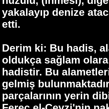
nüzulü, (inmesi), diğe
yakalayıp denize atac
etti.
Derim ki: Bu hadis, a
oldukça sağlam olarak
hadistir. Bu alametler
gelmiş bulunmaktadır 
parçalarının yerin dib
Ferec el-Cevzi'nin nak