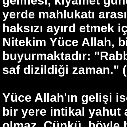
gelmesi, kıyamet gün
yerde mahlukatı arası
haksızı ayırd etmek iç
Nitekim Yüce Allah, b
buyurmaktadır: "Rabbi
saf dizildiği zaman." (
Yüce Allah'ın gelişi is
bir yere intikal yahut
olmaz. Çünkü, böyle b