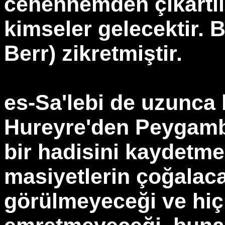
cehennemden çıkartıl
kimseler gelecektir. 
Berr) zikretmiştir.
es-Sa'lebi de uzunca 
Hureyre'den Peygambe
bir hadisini kaydetme
masiyetlerin çoğalacağ
görülmeyeceği ve hiç