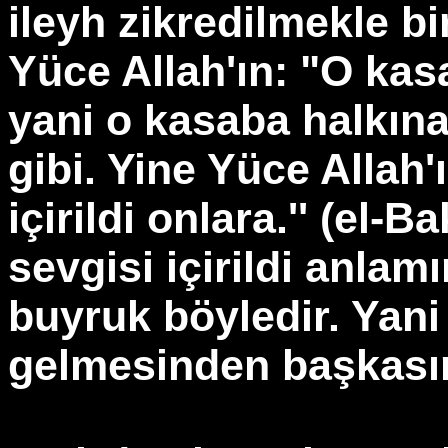
ileyh zikredilmekle bir
Yüce Allah'ın: "O kasa
yani o kasaba halkın
gibi. Yine Yüce Allah'
içirildi onlara.'' (el-
sevgisi içirildi anlam
buyruk böyledir. Yani
gelmesinden başkasın