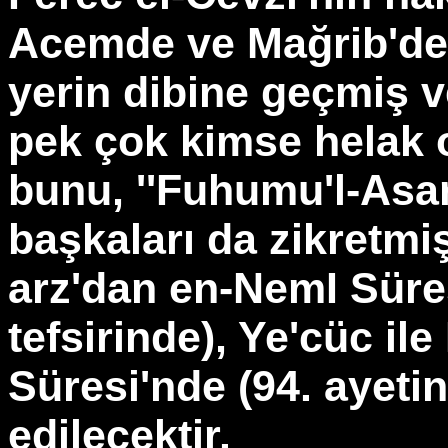
Acemde ve Mağrib'de 
yerin dibine geçmiş 
pek çok kimse helak o
bunu, ''Fuhumu'l-Asar
başkaları da zikretmiş
arz'dan en-NemI Süres
tefsirinde), Ye'cüc il
Süresi'nde (94. ayetin
edilecektir.