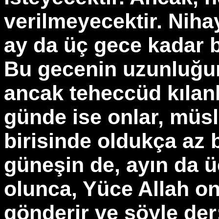
verilmeyecektir. Niha
ay da üç gece kadar b
Bu gecenin uzunluğun
ancak teheccüd kılanl
günde ise onlar, müs
birisinde oldukça az b
güneşin de, ayın da ü
olunca, Yüce Allah onl
gönderir ve şöyle der