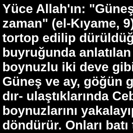
Yüce Allah'ın: "Güneş 
zaman" (el-Kıyame, 9)
tortop edilip dürüldüğ
buyruğunda anlatılan
boynuzlu iki deve gibi 
Güneş ve ay, göğün gö
dır- ulaştıklarında Ceb
boynuzlarını yakalayıp
döndürür. Onları batı 