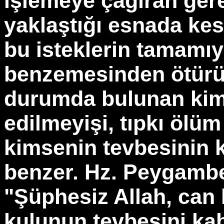
işlemeye çağıran ger
yaklaştığı esnada ke
bu isteklerin tamamıy
benzemesinden ötürüdü
durumda bulunan kim
edilmeyişi, tıpkı ölü
kimsenin tevbesinin 
benzer. Hz. Peygambe
"Şüphesiz Allah, can
kulunun tevbesini kab