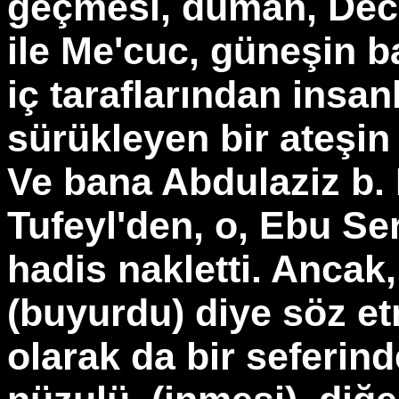
geçmesi, duman, Decc
ile Me'cuc, güneşin 
iç taraflarından insan
sürükleyen bir ateşin
Ve bana Abdulaziz b. R
Tufeyl'den, o, Ebu Se
hadis nakletti. Ancak
(buyurdu) diye söz e
olarak da bir seferind