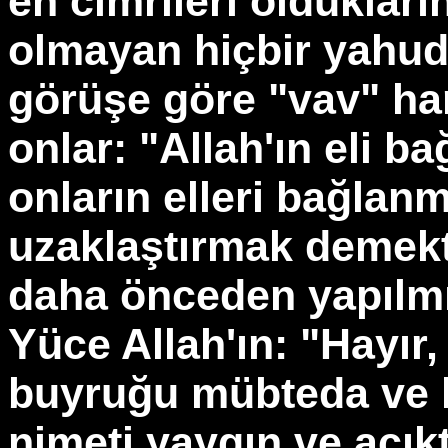
en cimrileri oldukları
olmayan hiçbir yahud
görüşe göre "vav" harf
onlar: "Allah'ın eli ba
onların elleri bağlanm
uzaklaştırmak demekti
daha önceden yapılmı
Yüce Allah'ın: "Hayır, A
buyruğu mübteda ve h
nimeti yaygın ve açıkt