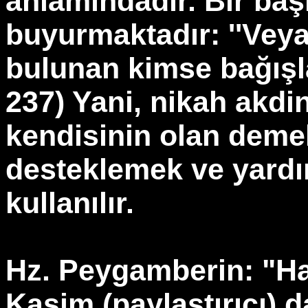
anlamındadır. Bir baş
buyurmaktadır: ''Veya
bulunan kimse bağışl
237) Yani, nikah akdi
kendisinin olan demek
desteklemek ve yard
kullanılır.
Hz. Peygamberin: "H
Kasim (paylaştırıcı) 