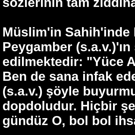
sözlerinin tam zıddına
Müslim'in Sahih'inde
Peygamber (s.a.v.)'ın
edilmektedir: "Yüce Al
Ben de sana infak ed
(s.a.v.) şöyle buyurmu
dopdoludur. Hiçbir ş
gündüz O, bol bol ihs