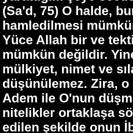
(Sa'd, 75) O halde, b
hamledilmesi mümkün 
Yüce Allah bir ve tek
mümkün değildir. Yin
mülkiyet, nimet ve sı
düşünülemez. Zira, o 
Adem ile O'nun düşma
nitelikler ortaklaşa 
edilen şekilde onun İb