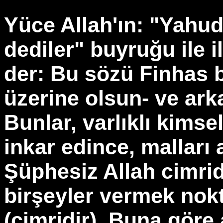
Yüce Allah'ın: "Yahudil
dediler" buyruğu ile i
der: Bu sözü Finhas b.
üzerine olsun- ve ark
Bunlar, varlıklı kimse
inkar edince, malları 
Şüphesiz Allah cimridi
birşeyler vermek nokt
(cimridir). Buna göre 