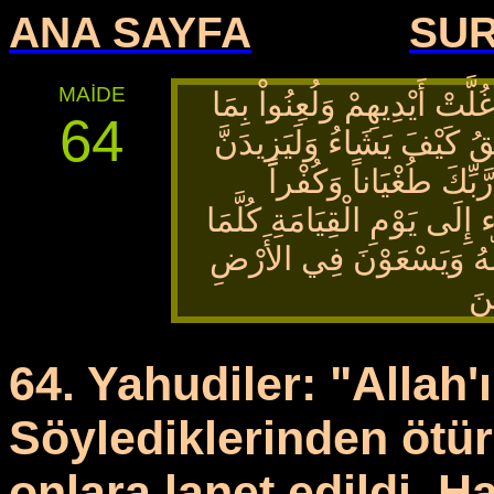
ANA SAYFA
SU
MAİDE
لَّتْ أَيْدِيهِمْ وَلُعِنُواْ
بِمَا
64
ُ كَيْفَ يَشَاءُ وَلَيَزِيدَنَّ
َبِّكَ طُغْيَاناً وَكُفْراً
 إِلَى يَوْمِ الْقِيَامَةِ كُلَّمَا
هُ
وَيَسْعَوْنَ فِي الأَرْضِ
نَ
64. Yahudiler: "Allah'ı
Söylediklerinden ötür
onlara lanet edildi. Hay