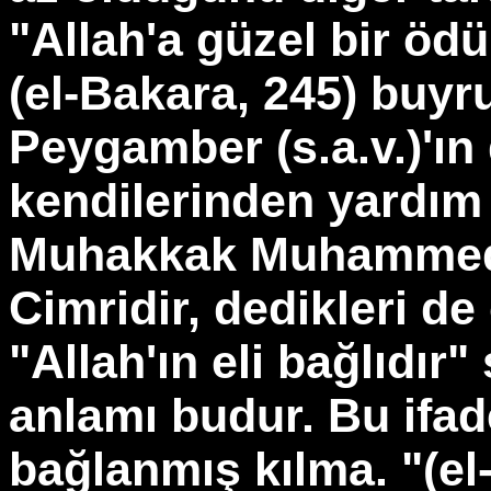
"Allah'a güzel bir öd
(el-Bakara, 245) buyru
Peygamber (s.a.v.)'ın
kendilerinden yardım 
Muhakkak Muhammed'in 
Cimridir, dedikleri de
"Allah'ın eli bağlıdır"
anlamı budur. Bu ifad
bağlanmış kılma. "(el