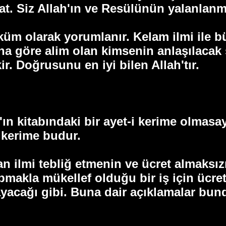
lat. Siz Allah'ın ve Resülünün yalanlan
üküm olarak yorumlanır. Kelam ilmi ile b
a göre alim olan kimsenin anlaşılacak ş
. Doğrusunu en iyi bilen Allah'tır.
ın kitabındaki bir ayet-i kerime olmasayd
 kerime budur.
lan ilmi tebliğ etmenin ve ücret almaks
apmakla mükellef olduğu bir iş için ücr
yacağı gibi. Buna dair açıklamalar bund