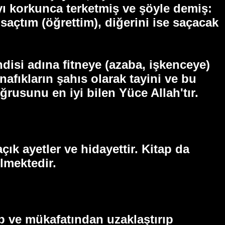
yı korkunca terketmiş ve şöyle demiş:
 saçtım (öğrettim), diğerini ise saçacak
ndisi adına fitneye (azaba, işkenceye)
afıkların şahıs olarak tayini ve bu
oğrusunu en iyi bilen Yüce Allah'tır.
ık ayetler ve hidayettir. Kitap da
lmektedir.
ap ve mükafatından uzaklaştırıp