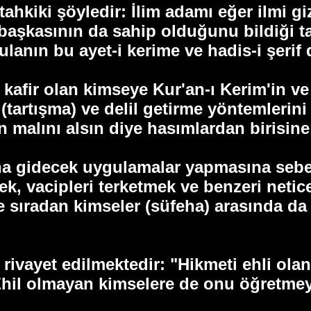
tahkiki şöyledir: İlim adamı eğer ilmi g
başkasının da sahip olduğunu bildiği 
anın bu ayet-i kerime ve hadis-i şerif d
 kafir olan kimseye Kur'an-ı Kerim'in ve 
 (tartışma) ve delil getirme yöntemlerini
ın malını alsın diye hasımlardan birisine
na gidecek uygulamalar yapmasına sebep 
ek, vacipleri terketmek ve benzeri netic
sıradan kimseler (süfeha) arasında da 
rivayet edilmektedir: "Hikmeti ehli ola
Ehil olmayan kimselere de onu öğretmey