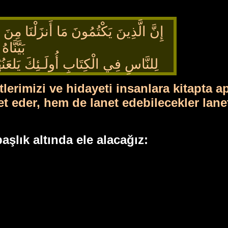
إِنَّ الَّذِينَ
يَكْتُمُونَ مَا أَنزَلْنَا مِنَ ا
بَيَّنَّاهُ
لِلنَّاسِ فِي الْكِتَابِ أُولَـئِكَ يَلعَنُهُم
erimizi ve hidayeti insanlara kitapta ap
et eder, hem de lanet edebilecekler lane
şlık altında ele alacağız: