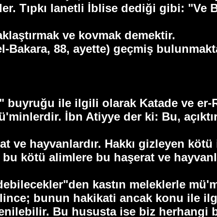
der. Tıpkı lanetli İblise dediği gibi: "
zaklaştırmak ve kovmak demektir.
l-Bakara, 88, ayette) geçmiş bulunmakt
 buyruğu ile ilgili olarak Katade ve er-
ü'minlerdir. İbn Atiyye der ki: Bu, açık
at ve hayvanlardır. Hakkı gizleyen kötü
u kötü alimlere bu haşerat ve hayvanla
edebilecekler"den kastın meleklerle mü
nce; bunun hakikati ancak konu ile ilgil
renilebilir. Bu hususta ise biz herhangi