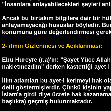
"İnsanlara anlayabilecekleri şeyleri an
Ancak bu birtakım bilgilere dair bir h
anlayamayacağı hususlar böyledir. Bun
konumuna göre değerlendirmesi gerekir
2- ilmin Gizlenmesi ve Açıklanması:
Ebu Hureyre (r.a)'ın: "Şayet Yüce Allah'
nakletmezdim" derken kastettiği ayet-i
İlim adamları bu ayet-i kerimeyi hak o
delil göstermişlerdir. Çünkü kişinin y
İslam'a girdi diye ücrete hak kazanama
başlıkta) geçmiş bulunmaktadır.