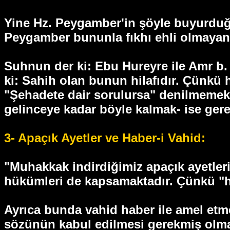
Yine Hz. Peygamber'in şöyle buyurduğu
Peygamber bununla fıkhı ehli olmayan
Suhnun der ki: Ebu Hureyre ile Amr b. e
ki: Sahih olan bunun hilafıdır. Çünkü h
"Şehadete dair sorulursa" denilmemekte
gelinceye kadar böyle kalmak- ise gerek
3- Apaçık Ayetler ve Haber-i Vahid:
"Muhakkak indirdiğimiz apaçık ayetlerim
hükümleri de kapsamaktadır. Çünkü "hi
Ayrıca bunda vahid haber ile amel etm
sözünün kabul edilmesi gerekmiş olmas