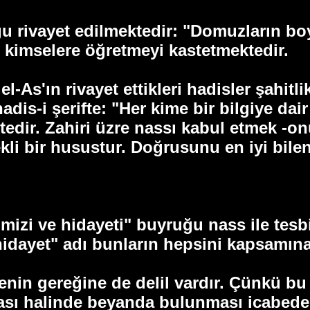
 rivayet edilmektedir: "Domuzların boy
 kimselere öğretmeyi kastetmektedir.
l-As'ın rivayet ettikleri hadisler şahitl
adis-i şerifte: "Her kime bir bilgiye dai
dir. Zahiri üzre nassı kabul etmek -onu
li bir husustur. Doğrusunu en iyi bilen 
izi ve hidayeti" buyruğu nass ile tesbit
dayet" adı bunların hepsini kapsamına 
enin gereğine de delil vardır. Çünkü b
ı halinde beyanda bulunması icabeder. 