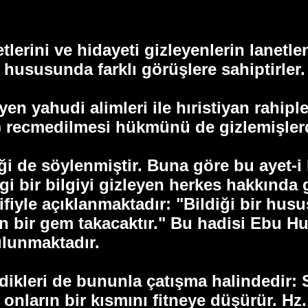
tlerini ve hidayeti gizleyenlerin lanet
 hususunda farklı görüşlere sahiptirler.
yen yahudi alimleri ile hıristiyan rahipl
n) recmedilmesi hükmünü de gizlemişlerd
ği de söylenmiştir. Buna göre bu ayet-i 
i bir bilgiyi gizleyen herkes hakkında 
fiyle açıklanmaktadır: "Bildiği bir hus
 bir gem takacaktır." Bu hadisi Ebu Hur
lunmaktadır.
kleri de bununla çatışma halindedir: S
 onların bir kısmını fitneye düşürür. 