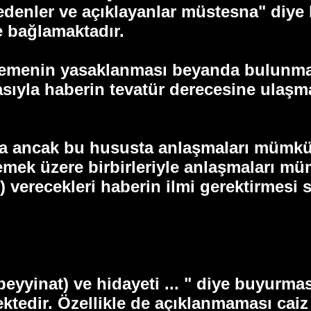
edenler ve açıklayanlar müstesna" diye
 bağlamaktadır.
zlemenin yasaklanması beyanda bulunmas
tasıyla haberin tevatür derecesine ula
ara ancak bu hususta anlaşmaları mümkü
lemek üzere birbirleriyle anlaşmaları mü
r) verecekleri haberin ilmi gerektirmes
-beyyinat) ve hidayeti ... " diye buyurm
edir. Özellikle de açıklanmaması caiz 