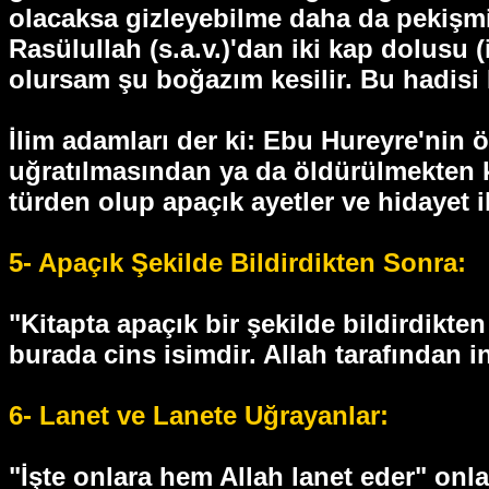
olacaksa gizleyebilme daha da pekişmi
Rasülullah (s.a.v.)'dan iki kap dolusu (
olursam şu boğazım kesilir. Bu hadisi B
İlim adamları der ki: Ebu Hureyre'nin ö
uğratılmasından ya da öldürülmekten ko
türden olup apaçık ayetler ve hidayet il
5- Apaçık Şekilde Bildirdikten Sonra:
"Kitapta apaçık bir şekilde bildirdikte
burada cins isimdir. Allah tarafından i
6- Lanet ve Lanete Uğrayanlar:
"İşte onlara hem Allah lanet eder" onla