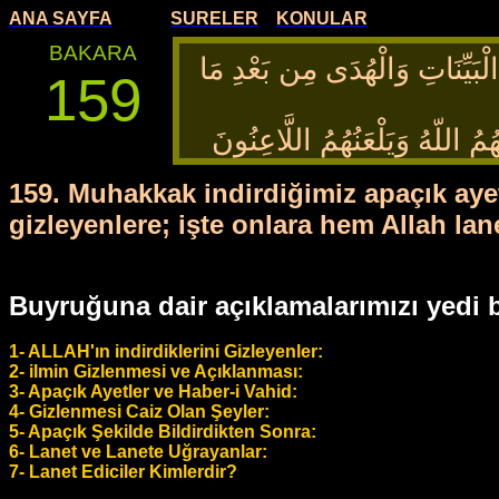
ANA SAYFA
SURELER
KONULAR
BAKARA
لْبَيِّنَاتِ وَالْهُدَى مِن بَعْدِ مَا
159
ُ اللّهُ وَيَلْعَنُهُمُ اللَّاعِنُونَ
159. Muhakkak indirdiğimiz apaçık ayetl
gizleyenlere; işte onlara hem Allah lan
Buyruğuna dair açıklamalarımızı yedi ba
1- ALLAH'ın indirdiklerini Gizleyenler:
2- ilmin Gizlenmesi ve Açıklanması:
3- Apaçık Ayetler ve Haber-i Vahid:
4- Gizlenmesi Caiz Olan Şeyler:
5- Apaçık Şekilde Bildirdikten Sonra:
6- Lanet ve Lanete Uğrayanlar:
7- Lanet Ediciler Kimlerdir?