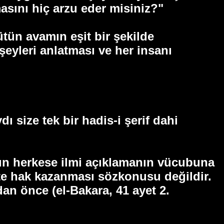
masını hiç arzu eder misiniz?"
ütün avamın eşit bir şekilde
eyleri anlatması ve her insanı
ı size tek bir hadis-i şerif dahi
ızın herkese ilmi açıklamanın vücubuna
ete hak kazanması sözkonusu değildir.
an önce (el-Bakara, 41 ayet 2.