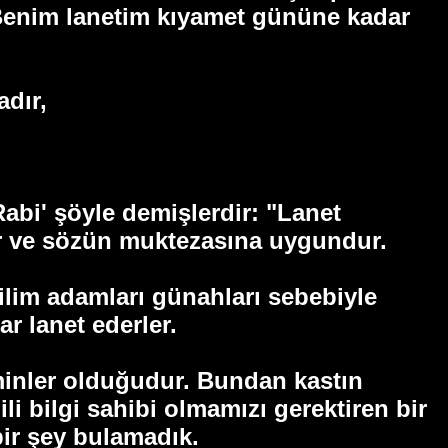
Ve Benim lanetim kıyamet gününe kadar
adır,
Rabi' şöyle demişlerdir: "Lanet
tır ve sözün muktezasına uygundur.
 ilim adamları günahları sebebiyle
r lanet ederler.
'minler olduğudur. Bundan kastın
i bilgi sahibi olmamızı gerektiren bir
 bir şey bulamadık.