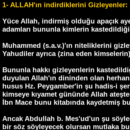
1- ALLAH'ın indirdiklerini Gizleyenler:
Yüce Allah, indirmiş olduğu apaçık aye
adamları bununla kimlerin kastedildiği
Muhammed (s.a.v.)'ın niteliklerini gizle
Yahudiler ayrıca (zina eden kimseleri
Bununla hakkı gizleyenlerin kastedildi
duyulan Allah'ın dininden olan herhang
husus Hz. Peygamber'in şu hadis-i şeri
kimseye kıyamet gününde Allah ateşten
İbn Mace bunu kitabında kaydetmiş bu
Ancak Abdullah b. Mes'ud'un şu söyledi
bir söz söyleyecek olursan mutlaka bu