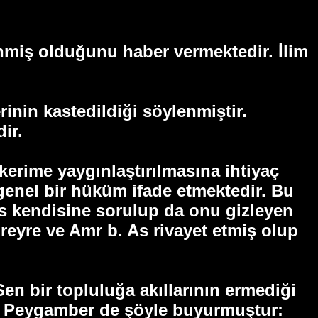
lenmiş olduğunu haber vermektedir. İlim
erinin kastedildiği söylenmiştir.
ir.
kerime yaygınlaştırılmasına ihtiyaç
genel bir hüküm ifade etmektedir. Bu
us kendisine sorulup da onu gizleyen
eyre ve Amr b. As rivayet etmiş olup
en bir topluluğa akıllarının ermediği
Hz. Peygamber de şöyle buyurmuştur: