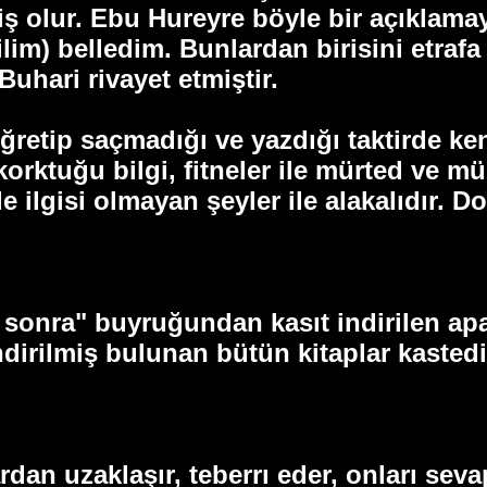
ş olur. Ebu Hureyre böyle bir açıklama
ilim) belledim. Bunlardan birisini etrafa
uhari rivayet etmiştir.
ğretip saçmadığı ve yazdığı taktirde ke
rktuğu bilgi, fitneler ile mürted ve mün
e ilgisi olmayan şeyler ile alakalıdır. D
n sonra" buyruğundan kasıt indirilen apaç
ndirilmiş bulunan bütün kitaplar kastedi
rdan uzaklaşır, teberrı eder, onları sev