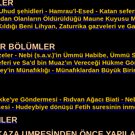
LER
 Uhud şehidleri - Hamrau'l-Esed - Katan sefer
radan Olanların Öldürüldüğü Maune Kuyusu Mü
Kıldığı Beni Lihyan, Zaturrika gazveleri ve G
İR BÖLÜMLER
izeler - Nebi (s.a.v.)'in Ümmü Habibe, Ümmü
eferi ve Sa'd bin Muaz'ın Vereceği Hükme Gör
y'in Münafıklığı - Münafıklardan Büyük Birini
ke'ye Göndermesi - Rıdvan Ağacı Biati - Nebi
esi - Hudeybiye dönüşü Fetih suresinin inm
MLER
 KAZA UMRESİNDEN ÖNCE YAPIL