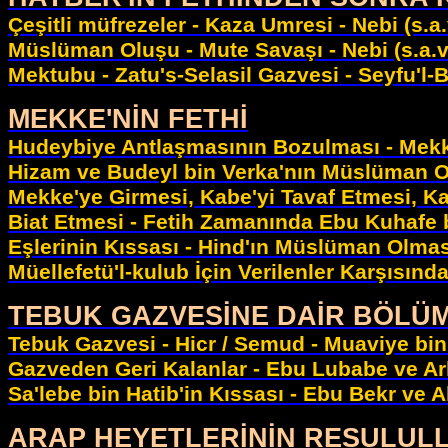
Çeşitli müfrezeler - Kaza Umresi - Nebi (s.
Müslüman Oluşu - Mute Savaşı - Nebi (s.a.v.
Mektubu - Zatu's-Selasil Gazvesi - Seyfu'l-
MEKKE'NİN FETHİ
Hudeybiye Antlaşmasının Bozulması - Mekke'
Hizam ve Budeyl bin Verka'nın Müslüman Olmas
Mekke'ye Girmesi, Kabe'yi Tavaf Etmesi, Kab
Biat Etmesi - Fetih Zamanında Ebu Kuhafe b
Eşlerinin Kıssası - Hind'ın Müslüman Olması
Müellefetü'l-kulub İçin Verilenler Karşısınd
TEBUK GAZVESİNE DAİR BÖLÜ
Tebuk Gazvesi - Hicr / Semud - Muaviye bin
Gazveden Geri Kalanlar - Ebu Lubabe ve Arka
Sa'lebe bin Hatib'in Kıssası - Ebu Bekr ve Al
ARAP HEYETLERİNİN RESULULLAH