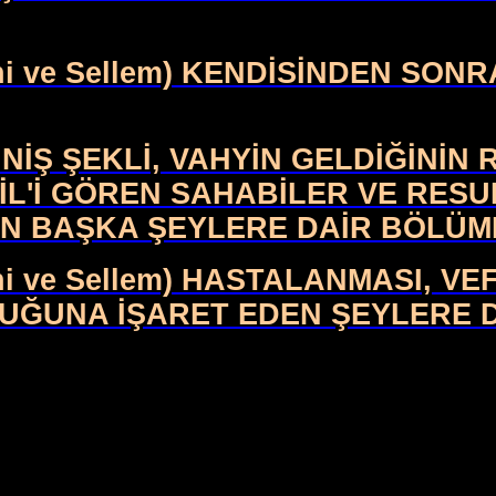
eyhi ve Sellem) KENDİSİNDEN S
İNİŞ ŞEKLİ, VAHYİN GELDİĞİNİN R
L'İ GÖREN SAHABİLER VE RESULU
EN BAŞKA ŞEYLERE DAİR BÖLÜM
yhi ve Sellem) HASTALANMASI, V
UĞUNA İŞARET EDEN ŞEYLERE 