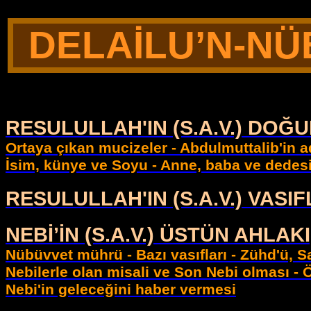
DELAİLU’N-N
RESULULLAH'IN (S.A.V.) DOĞ
Ortaya çıkan mucizeler - Abdulmuttalib'in ad
İsim, künye ve Soyu - Anne, baba ve dedesi
RESULULLAH'IN (S.A.V.) VASI
NEBİ’İN (S.A.V.) ÜSTÜN AHLA
Nübüvvet mührü - Bazı vasıfları - Zühd'ü, Sa
Nebilerle olan misali ve Son Nebi olması - 
Nebi'in geleceğini haber vermesi