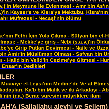
a.v.)'in Meymune İle Evlenmesi - Amr bin As'ı
)'in Kayser'e ve Kisra'ya Mektubu, Kisra'nın 
Bahr Müfrezesi - Necaşi'nin ölümü
nin Fethi İçin Yola Çıkma - Süfyan bin el-H
ı; - Mekke'ye giriş - Nebi (s.a.v.)'in Öldürül
e'ye Girip Putları Devirmesi - Naile ve Uzza 
in Amir'in Müslüman Olması - Safvan bin Ume
 - Halid bin Velid'in Cezime'ye Gitmesi - Hun
a Ensar'ın Dedikleri
MLER
 Muaviye el-Leysi'nin Medine'de Vefat Etmes
daşları, Ka'b bin Malik ve iki Arkadaşı - Ab
i'nin (r.a.) Berae suresini müşriklere ilanı
'A (Sallallahu aleyhi ve Sell