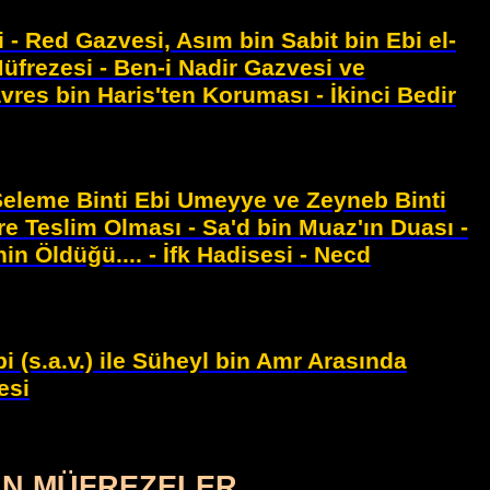
i - Red Gazvesi, Asım bin Sabit bin Ebi el-
frezesi - Ben-i Nadir Gazvesi ve
avres bin Haris'ten Koruması - İkinci Bedir
 Seleme Binti Ebi Umeyye ve Zeyneb Binti
e Teslim Olması - Sa'd bin Muaz'ın Duası -
n Öldüğü.... - İfk Hadisesi - Necd
 (s.a.v.) ile Süheyl bin Amr Arasında
esi
AN MÜFREZELER