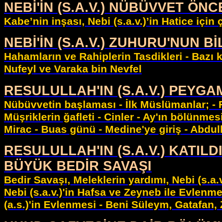
NEBİ'İN (S.A.V.) NÜBÜVVET Ö
Kabe’nin inşası, Nebi (s.a.v.)’in Hatice için
NEBİ'İN (S.A.V.) ZUHURU'NUN 
Hahamların ve Rahiplerin Tasdikleri - Bazı ki
Nufeyl ve Varaka bin Nevfel
RESULULLAH'IN (S.A.V.) PEY
Nübüvvetin başlaması - İlk Müslümanlar; - Fa
Müşriklerin ğafleti - Cinler - Ay'ın bölünmesi
Mirac - Buas günü - Medine'ye giriş - Abdull
RESULULLAH'IN (S.A.V.) KATI
BÜYÜK BEDİR SAVAŞI
Bedir Savaşı, Meleklerin yardımı, Nebi (s.a.v.
Nebi (s.a.v.)'in Hafsa ve Zeyneb ile Evlen
(a.s.)'in Evlenmesi - Beni Süleym, Gatafan,