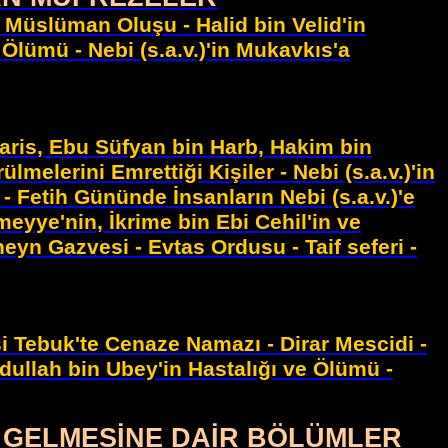
n Müslüman Oluşu - Halid bin Velid'in
Ölümü - Nebi (s.a.v.)'in Mukavkıs'a
aris, Ebu Süfyan bin Harb, Hakim bin
melerini Emrettiği Kişiler - Nebi (s.a.v.)'in
- Fetih Gününde İnsanların Nebi (s.a.v.)'e
yye'nin, İkrime bin Ebi Cehil'in ve
eyn Gazvesi - Evtas Ordusu - Taif seferi -
i Tebuk'te Cenaze Namazı - Dirar Mescidi -
dullah bin Ubey'in Hastalığı ve Ölümü -
em) GELMESİNE DAİR BÖLÜMLER