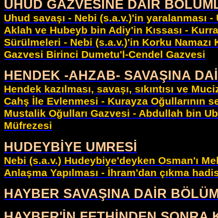
UHUD GAZVESİNE DAİR BÖLÜM
Uhud savaşı - Nebi (s.a.v.)'in yaralanması -
Aklah ve Hubeyb bin Adiy'in Kıssası - Kur
Sürülmeleri - Nebi (s.a.v.)'in Korku Namazı 
Gazvesi Birinci Dumetu'l-Cendel Gazvesi
HENDEK -AHZAB- SAVAŞINA DA
Hendek kazılması, savaşı, sıkıntısı ve Muc
Cahş İle Evlenmesi - Kurayza Oğullarının s
Mustalik Oğulları Gazvesi - Abdullah bin Ube
Müfrezesi
HUDEYBİYE UMRESİ
Nebi (s.a.v.) Hudeybiye'deyken Osman'ı Mek
Anlaşma Yapılması - İhram'dan çıkma hadis
HAYBER SAVAŞINA DAİR BÖLÜ
HAYBER'İN FETHİNDEN SONRA