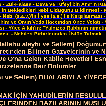
 - Zul-Halasa - Devs ve Tufeyl bin Amr'ın Kıs
'in Bekledikleri Nebi Olduğunu Bildirmesi - N
i (s.a.v.)'in İlyas (a.s.) ile Karşılaşması - Neb
 İbrahim ve Onun Veda Haccından Önce Vefatı - 
ı - Yüce Allah'ın: "Yalnızca Rabbinin nimeti
mesi - Nebileri Birbirlerinden Üstün Tutmak
llallahu aleyhi ve Sellem) Doğumu
etinden Bilinen Gazvelerinin ve Na
ve O'na Gelen Kabile Heyetleri E
ucizelerine Dair Bölümler
eyhi ve Sellem) DUALARIYLA YİY
 İÇİN YAHUDİLERİN RESULULLAH'
 İÇLERİNDEN BAZILARININ MÜSL