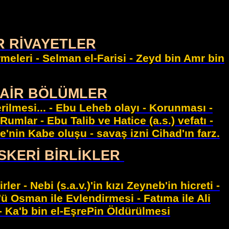
ER RİVAYETLER
rmeleri - Selman el-Farisi - Zeyd bin Amr bin
DAİR BÖLÜMLER
erilmesi... - Ebu Leheb olayı - Korunması -
 Rumlar - Ebu Talib ve Hatice (a.s.) vefatı -
e'nin Kabe oluşu - savaş izni Cihad'ın farz.
ASKERİ
BİRLİKLER
er - Nebi (s.a.v.)'in kızı Zeyneb'in hicreti -
ü Osman ile Evlendirmesi - Fatıma ile Ali
- Ka'b bin el-EşrePin Öldürülmesi