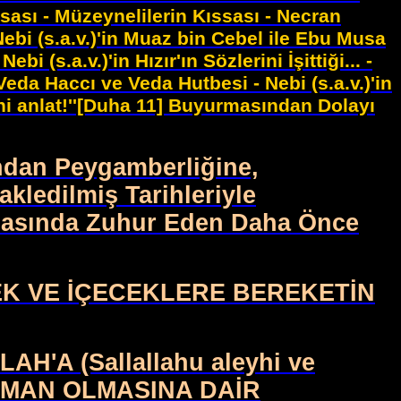
sası - Müzeynelilerin Kıssası - Necran
ebi (s.a.v.)'in Muaz bin Cebel ile Ebu Musa
i (s.a.v.)'in Hızır'ın Sözlerini İşittiği... -
Veda Haccı ve Veda Hutbesi - Nebi (s.a.v.)'in
ni anlat!''[Duha 11] Buyurmasından Dolayı
ndan Peygamberliğine,
kledilmiş Tarihleriyle
snasında Zuhur Eden Daha Önce
ECEK VE İÇECEKLERE BEREKETİN
A (Sallallahu aleyhi ve
ÜMAN OLMASINA DAİR