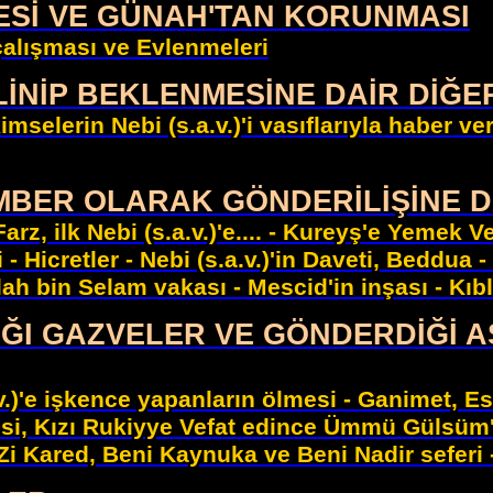
NCESİ VE GÜNAH'TAN KORUNMASI
 çalışması ve Evlenmeleri
BİLİNİP BEKLENMESİNE DAİR DİĞ
mselerin Nebi (s.a.v.)'i vasıflarıyla haber ve
GAMBER OLARAK GÖNDERİLİŞİNE 
rz, ilk Nebi (s.a.v.)'e.... - Kureyş'e Yemek V
 - Hicretler - Nebi (s.a.v.)'in Daveti, Beddua -
ah bin Selam vakası - Mescid'in inşası - Kıbl
LDIĞI GAZVELER VE GÖNDERDİĞİ 
)'e işkence yapanların ölmesi - Ganimet, Esirl
mesi, Kızı Rukiyye Vefat edince Ümmü Gülsüm'
 Zi Kared, Beni Kaynuka ve Beni Nadir seferi 