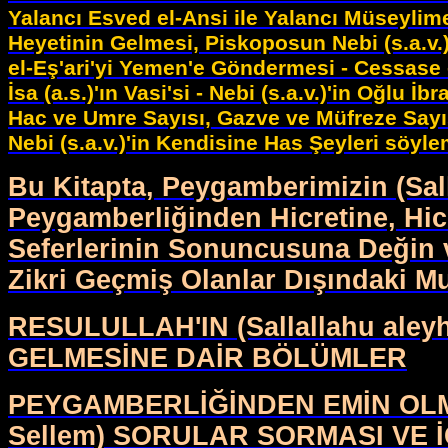
Yalancı Esved el-Ansi ile Yalancı Müseylime
Heyetinin Gelmesi, Piskoposun Nebi (s.a.v.)
el-Eş'ari'yi Yemen'e Göndermesi - Cessase - Neb
İsa (a.s.)'ın Vasi'si - Nebi (s.a.v.)'in Oğlu
Hac ve Umre Sayısı, Gazve ve Müfreze Sayıs
Nebi (s.a.v.)'in Kendisine Has Şeyleri söyle
Bu Kitapta, Peygamberimizin (Sa
Peygamberliğinden Hicretine, Hicr
Seferlerinin Sonuncusuna Değin 
Zikri Geçmiş Olanlar Dışındaki M
RESULULLAH'IN (Sallallahu al
GELMESİNE DAİR BÖLÜMLER
PEYGAMBERLİĞİNDEN EMİN OLMAK
Sellem) SORULAR SORMASI VE