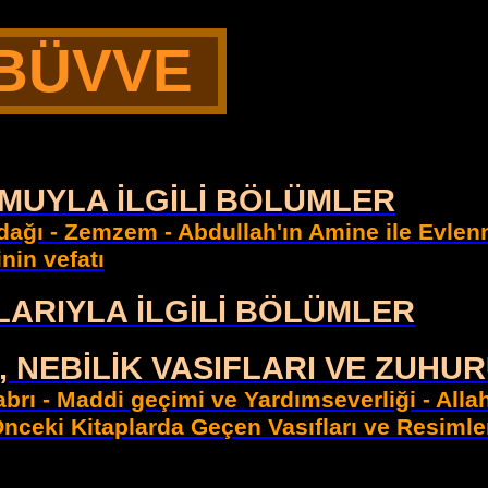
ÜBÜVVE
UMUYLA İLGİLİ BÖLÜMLER
ağı - Zemzem - Abdullah'ın Amine ile Evlenme
nin vefatı
FLARIYLA İLGİLİ BÖLÜMLER
KI, NEBİLİK VASIFLARI VE ZU
brı - Maddi geçimi ve Yardımseverliği - Allah
Önceki Kitaplarda Geçen Vasıfları ve Resimle