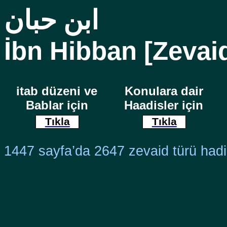
ابن حبان
İbn Hibban [Zevai
itab düzeni ve
Konulara dair
Bablar için
Haadisler için
Tıkla
Tıkla
1447 sayfa’da 2647 zevaid türü had