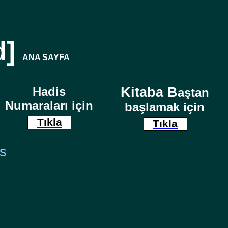
d]
ANA SAYFA
Hadis
Kitaba B
aştan
Numaraları için
başlamak için
Tıkla
Tıkla
is