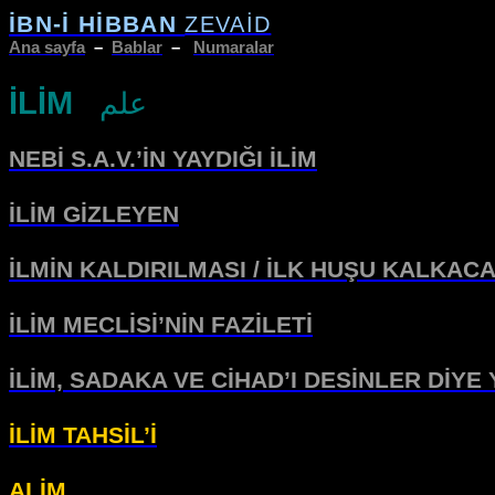
İBN-İ HİBBAN
ZEVAİD
Ana sayfa
–
Bablar
–
Numaralar
İLİM
علم
NEBİ S.A.V.’İN YAYDIĞI İLİM
İLİM GİZLEYEN
İLMİN KALDIRILMASI / İLK HUŞU KALKAC
İLİM MECLİSİ’NİN FAZİLETİ
İLİM, SADAKA VE CİHAD’I DESİNLER DİYE
İLİM TAHSİL’İ
ALİM