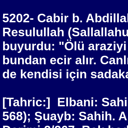
5202- Cabir b. Abdilla
Resulullah (Sallallah
buyurdu: "Ölü araziyi
bundan ecir alır. Canl
de kendisi için sadaka
[Tahric:]
Elbani: Sahi
568); Şuayb: Sahih. A