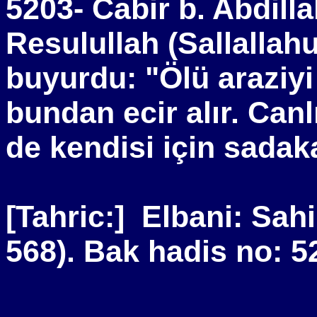
5203- Cabir b. Abdilla
Resulullah (Sallallah
buyurdu: "Ölü araziyi
bundan ecir alır. Canl
de kendisi için sadaka 
[Tahric:]
Elbani: Sahi
568). Bak hadis no: 5