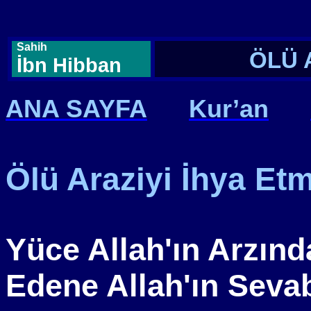
Sahih
ÖLÜ 
İbn Hibban
ANA SAYFA
Kur’an
Ölü Araziyi İhya Et
Yüce Allah'ın Arzınd
Edene Allah'ın Seva