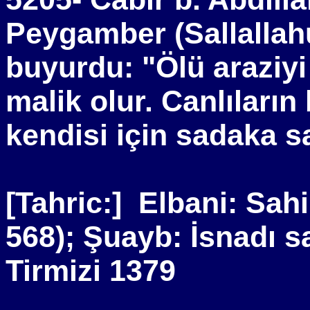
Peygamber (Sallallahu
buyurdu: "Ölü araziyi
malik olur. Canlıların
kendisi için sadaka say
[Tahric:]
Elbani: Sahi
568); Şuayb: İsnadı s
Tirmizi 1379