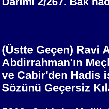
Darimi 2/267. Bak had
(Üstte Geçen) Ravi A
Abdirrahman'ın Meç
ve Cabir'den Hadis i
Sözünü Geçersiz Kı