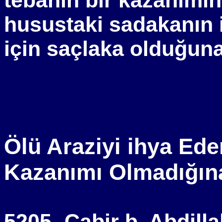
tebanın bir kazanımı
husustaki sadakanın
için saçlaka olduğuna 
Ölü Araziyi ihya Ede
Kazanımı Olmadığın
5205- Cabir b. Abdilla