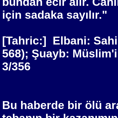
bundan ecir alır. Canl
için sadaka sayılır."
[Tahric:]
Elbani: Sahi
568); Şuayb: Müslim'
3/356
Bu haberde bir ölü ara