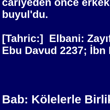
cariyeden önce erkek
buyul'du.
[Tahric:]
Elbani: Zayı
Ebu Davud 2237; İbn
Bab: Kölelerle Birli