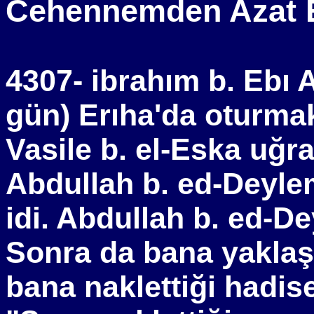
Cehennemden Azat 
4307- ibrahım b. Ebı A
gün) Erıha'da oturma
Vasile b. el-Eska uğra
Abdullah b. ed-Deyle
idi. Abdullah b. ed-De
Sonra da bana yaklaştı
bana naklettiği hadis