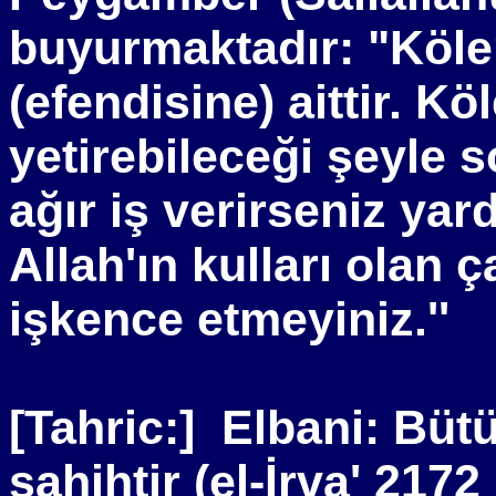
buyurmaktadır: "Köle
(efendisine) aittir. K
yetirebileceği şeyle s
ağır iş verirseniz yar
Allah'ın kulları olan ç
işkence etmeyiniz.''
[Tahric:]
Elbani: Büt
sahihtir (el-İrva' 217