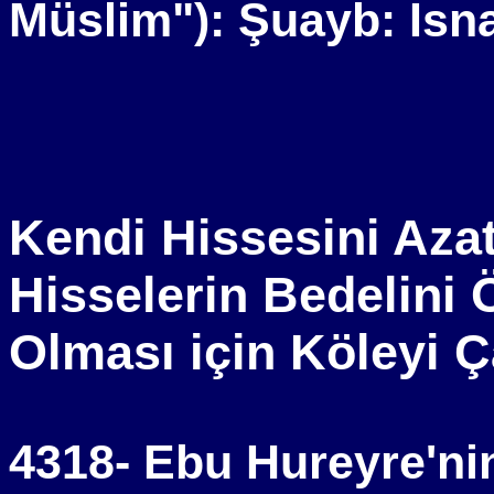
Müslim"): Şuayb: İsna
Kendi Hissesini Azat
Hisselerin Bedelin
Olması için Köleyi Ç
4318- Ebu Hureyre'nin