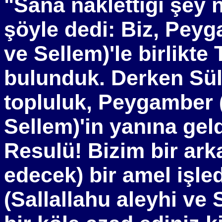
"Sana naklettiği şey 
şöyle dedi: Biz, Peyg
ve Sellem)'le birlikt
bulunduk. Derken Sül
topluluk, Peygamber (
Sellem)'in yanına geld
Resulü! Bizim bir ar
edecek) bir amel işle
(Sallallahu aleyhi ve