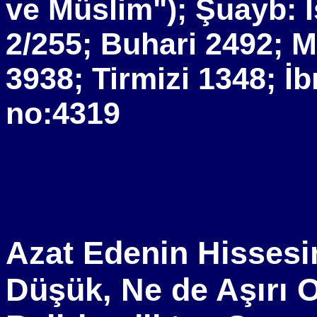
ve Müslim"); Şuayb: İ
2/255; Buhari 2492; 
3938; Tirmizi 1348; İ
no:4319
Azat Edenin Hissesi
Düşük, Ne de Aşırı 