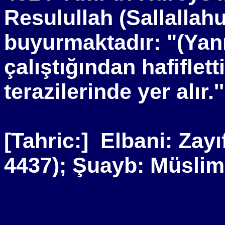
Resulullah (Sallallah
buyurmaktadır: "(Yan
çalıştığından hafiflett
terazilerinde yer alır.''
[Tahric:]
Elbani: Zayıf
4437); Şuayb: Müslim'