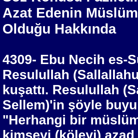
Azat Edenin Müslüma
Olduğu Hakkında
4309- Ebu Necih es-Sü
Resulullah (Sallallahu
kuşattı. Resulullah (S
Sellem)'in şöyle buyu
"Herhangi bir müslü
kimseyi (köleyi) aza