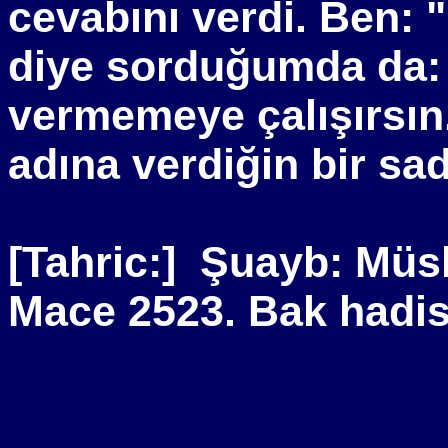
cevabını verdi. Ben
diye sorduğumda da: 
vermemeye çalışırsı
adına verdiğin bir sa
[Tahric:]
Şuayb: Müsl
Mace 2523. Bak hadis