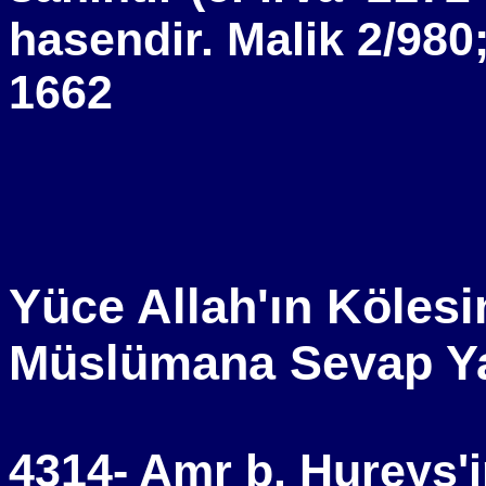
hasendir. Malik 2/98
1662
Yüce Allah'ın Kölesin
Müslümana Sevap Y
4314- Amr b. Hureys'i