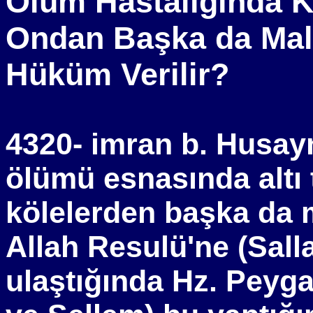
Ölüm Hastalığında K
Ondan Başka da Mal
Hüküm Verilir?
4320- imran b. Husayn
ölümü esnasında altı t
kölelerden başka da m
Allah Resulü'ne (Sall
ulaştığında Hz. Peyga