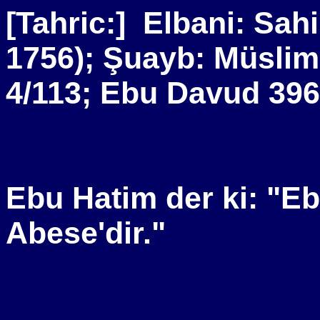
[Tahric:]
Elbani: Sahi
1756); Şuayb: Müslim
4/113; Ebu Davud 39
Ebu Hatim der ki: "Eb
Abese'dir."