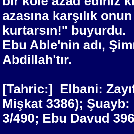
bir köle azad ediniz ki
azasına karşılık onu
kurtarsın!" buyurdu.
Ebu Able'nin adı, Şim
Abdillah'tır.
[Tahric:]
Elbani: Zayıf
Mişkat 3386); Şuayb: 
3/490; Ebu Davud 39