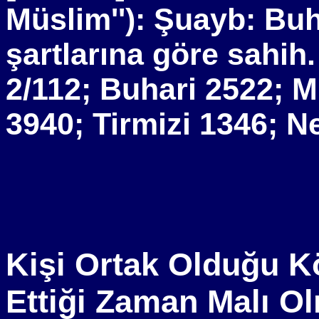
Müslim''): Şuayb: Buh
şartlarına göre sahih
2/112; Buhari 2522; 
3940; Tirmizi 1346; N
Kişi Ortak Olduğu K
Ettiği Zaman Malı O