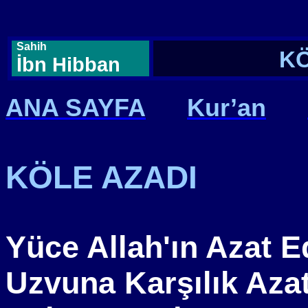
Sahih
KÖ
İbn Hibban
ANA SAYFA
Kur’an
KÖLE AZADI
Yüce Allah'ın Azat E
Uzvuna Karşılık Aza