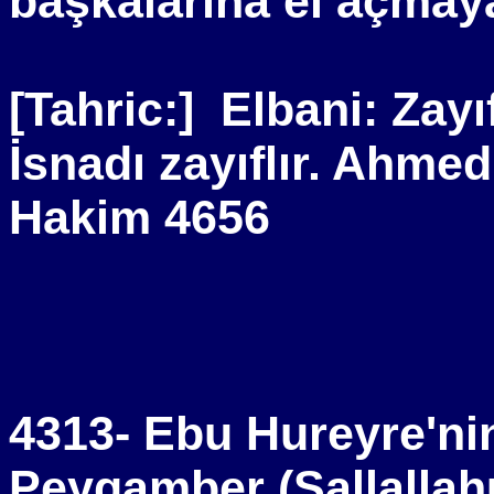
başkalarına el açmaya
[Tahric:]
Elbani: Zayı
İsnadı zayıflır. Ahmed
Hakim 4656
4313- Ebu Hureyre'nin
Peygamber (Sallallahu