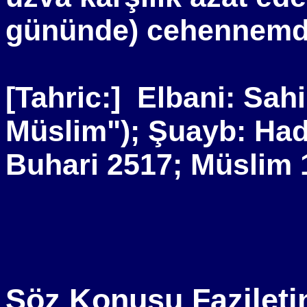
gününde) cehennemde
[Tahric:]
Elbani: Sahi
Müslim"); Şuayb: Had
Buhari 2517; Müslim 
Söz Konusu Fazilet