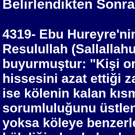
Belirlendikten Sonra
4319- Ebu Hureyre'nin
Resulullah (Sallallah
buyurmuştur: "Kişi or
hissesini azat ettiği 
ise kölenin kalan kıs
sorumluluğunu üstleni
yoksa köleye benzerler