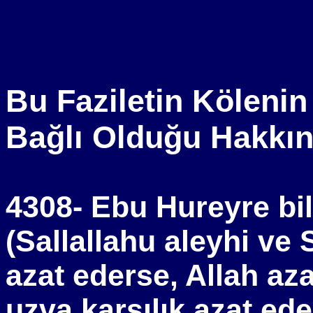
Bu Faziletin Köleni
Bağlı Olduğu Hakkı
4308- Ebu Hureyre bil
(Sallallahu aleyhi ve 
azat ederse, Allah aza
uzva karşılık azat ed